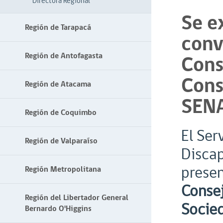
Directora Regional
Se e
Región de Tarapacá
conv
Región de Antofagasta
Cons
Cons
Región de Atacama
SEN
Región de Coquimbo
El Ser
Región de Valparaíso
Discap
presen
Región Metropolitana
Consej
Región del Libertador General
Socied
Bernardo O'Higgins