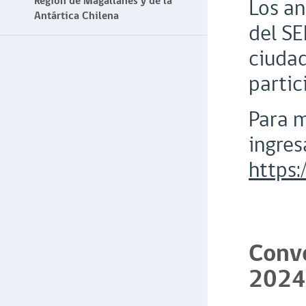
Región de Magallanes y de la
Los an
Antártica Chilena
del SE
ciudad
partic
Para m
ingres
https
Convo
2024