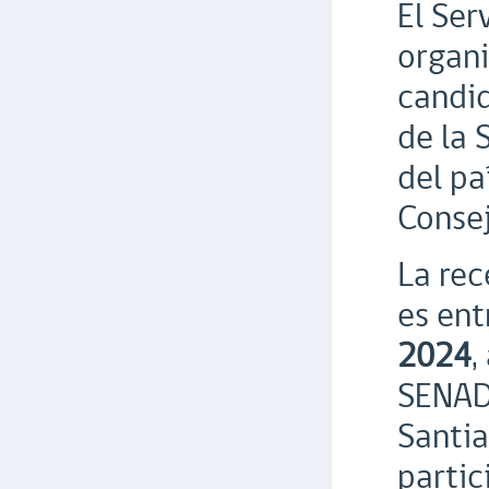
El Ser
organi
candid
de la 
del pa
Consej
La rec
es ent
2024
,
SENADI
Santia
partic