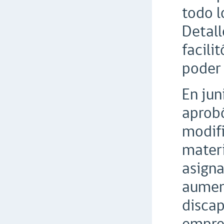
todo l
Detall
facili
poder 
En jun
aprobó
modifi
materi
asigna
aument
discap