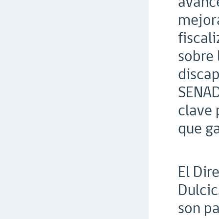
avance
mejor
fiscal
sobre 
discap
SENADI
clave 
que ga
El Dir
Dulcic
son pa