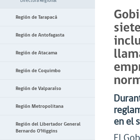
Directora Regional
Gob
Región de Tarapacá
siet
Región de Antofagasta
incl
llam
Región de Atacama
empr
Región de Coquimbo
norm
Región de Valparaíso
Durant
Región Metropolitana
reglam
en el 
Región del Libertador General
Bernardo O'Higgins
El Gob