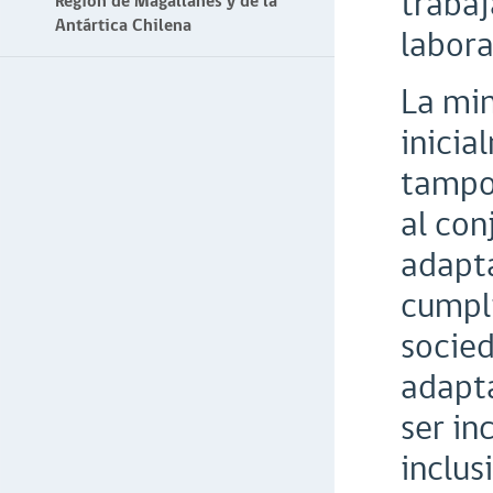
trabaj
Región de Magallanes y de la
Antártica Chilena
labora
La min
inicia
tampoc
al con
adapt
cumpli
socied
adapta
ser in
inclusi