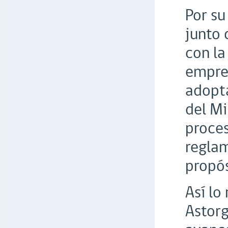
Por su
junto 
con la
empre
adopta
del Mi
proces
reglam
propós
Así lo
Astorg