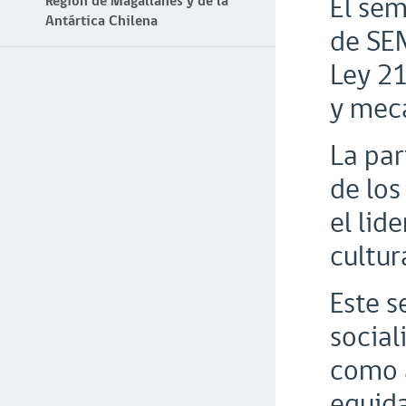
El sem
Región de Magallanes y de la
Antártica Chilena
de SEN
Ley 21
y meca
La par
de los
el lid
cultur
Este s
social
como a
equida