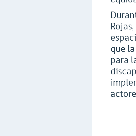
Durant
Rojas,
espaci
que la
para l
discap
implem
actore