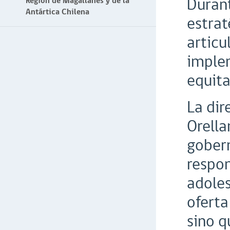
Durant
Región de Magallanes y de la
Antártica Chilena
estrat
articu
implem
equita
La dir
Orella
gobern
respon
adoles
oferta
sino q