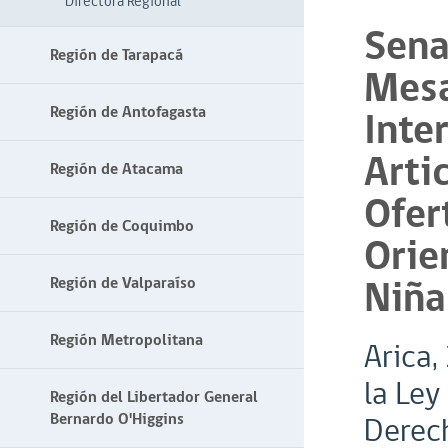
Directora Regional
Sena
Región de Tarapacá
Mesa
Región de Antofagasta
Inte
Arti
Región de Atacama
Ofer
Región de Coquimbo
Orie
Niña
Región de Valparaíso
Región Metropolitana
Arica,
la Ley
Región del Libertador General
Bernardo O'Higgins
Derech