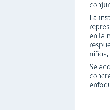
conjun
La ins
repres
en la 
respue
niños,
Se aco
concr
enfoqu