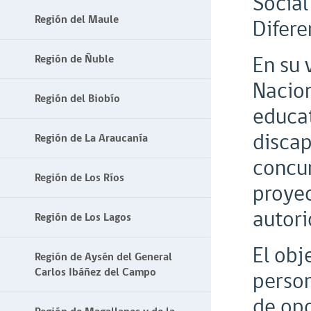
Social
Región del Maule
Difere
En su 
Región de Ñuble
Nacion
Región del Biobío
educat
discap
Región de La Araucanía
concur
Región de Los Ríos
proyec
autori
Región de Los Lagos
El obj
Región de Aysén del General
Carlos Ibáñez del Campo
person
de opo