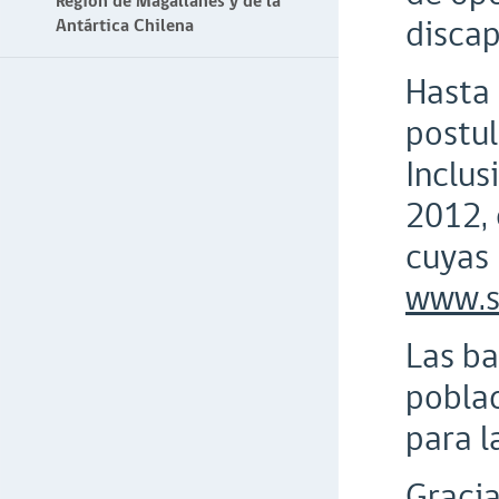
Región de Magallanes y de la
disca
Antártica Chilena
Hasta 
postul
Inclus
2012, 
cuyas 
www.s
Las ba
poblac
para l
Gracia