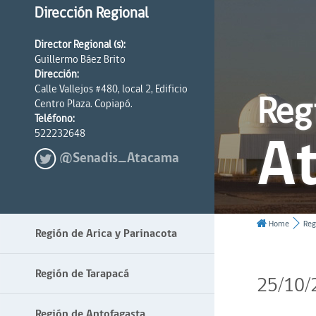
Dirección Regional
Director Regional (s):
Guillermo Báez Brito
Dirección:
Calle Vallejos #480, local 2, Edificio
Reg
Centro Plaza. Copiapó.
Teléfono:
A
522232648
@Senadis_Atacama
Home
Reg
Región de Arica y Parinacota
Región de Tarapacá
25/10/
Región de Antofagasta