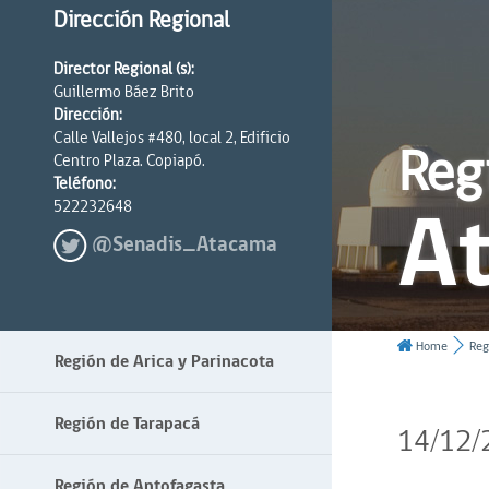
Dirección Regional
Director Regional (s):
Guillermo Báez Brito
Dirección:
Calle Vallejos #480, local 2, Edificio
Reg
Centro Plaza. Copiapó.
Teléfono:
A
522232648
@Senadis_Atacama
Home
Reg
Región de Arica y Parinacota
Región de Tarapacá
14/12/
Región de Antofagasta