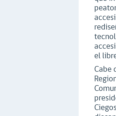
peaton
accesi
redise
tecnol
accesi
el lib
Cabe d
Region
Comuna
presid
Ciegos