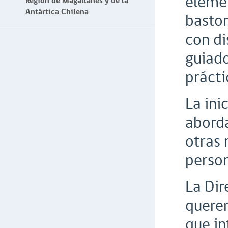
eleme
Región de Magallanes y de la
Antártica Chilena
baston
con di
guiad
prácti
La ini
aborda
otras 
person
La Dir
querem
que in