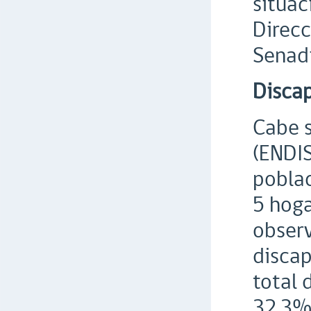
situac
Direcc
Senadi
Disca
Cabe s
(ENDIS
poblac
5 hoga
observ
discap
total 
32,3%,