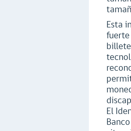
tamaño
Esta i
fuerte
billet
tecnol
recono
permit
moneda
discap
El Ide
Banco 