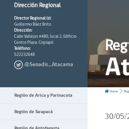
Dirección Regional
Director Regional (s):
Guillermo Báez Brito
Dirección:
Calle Vallejos #480, local 2, Edificio
Reg
Centro Plaza. Copiapó.
Teléfono:
A
522232648
@Senadis_Atacama
Home
Reg
Región de Arica y Parinacota
Región de Tarapacá
30/05/
Región de Antofagasta