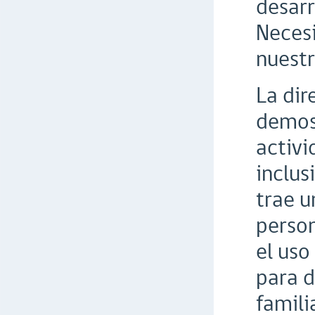
desarr
Necesi
nuestr
La dir
demost
activi
inclus
trae u
person
el uso
para d
famili