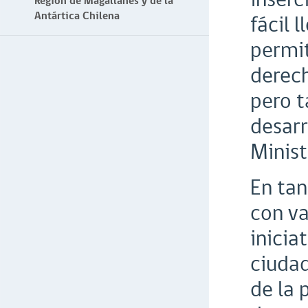
Región de Magallanes y de la
Antártica Chilena
fácil 
permi
derech
pero 
desarr
Minist
En tan
con va
inicia
ciudad
de la 