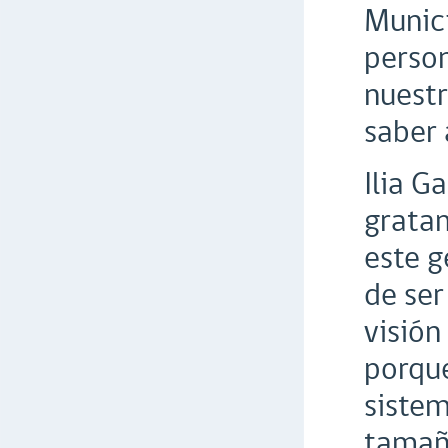
Munici
person
nuestr
saber 
Ilia G
gratam
este g
de ser
visión
porque
sistem
tamaño