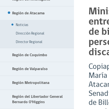
Mini
Región de Atacama
entr
Noticias
de b
Dirección Regional
pers
Director Regional
disc
Región de Coquimbo
Copiap
Región de Valparaíso
María 
Atacam
Región Metropolitana
Senadi
Región del Libertador General
de Bil
Bernardo O'Higgins