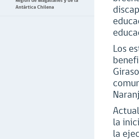
Región de Magallanes y de la
discap
Antártica Chilena
educac
educac
Los es
benefi
Giraso
comuna
Naranj
Actual
la ini
la eje