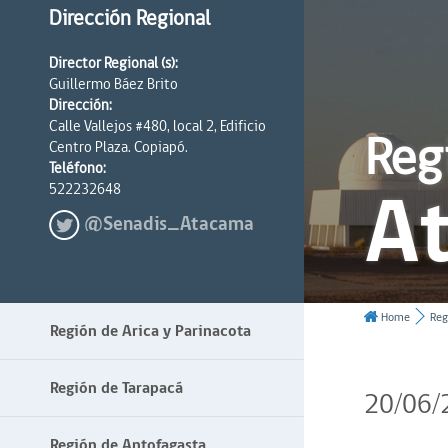
Dirección Regional
Director Regional (s):
Guillermo Báez Brito
Dirección:
Calle Vallejos #480, local 2, Edificio
Reg
Centro Plaza. Copiapó.
Teléfono:
A
522232648
@Senadis_Atacama
Home
Reg
Región de Arica y Parinacota
Región de Tarapacá
20/06/
Región de Antofagasta