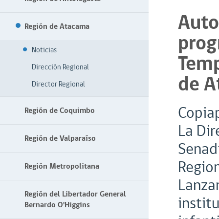
Auto
Región de Atacama
prog
Noticias
Temp
Dirección Regional
de 
Director Regional
Copiap
Región de Coquimbo
La Dir
Región de Valparaíso
Senadi
Region
Región Metropolitana
Lanzam
Región del Libertador General
instit
Bernardo O'Higgins