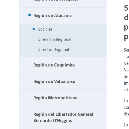
S
d
Región de Atacama
p
Noticias
p
Dirección Regional
Director Regional
Sa
Tr
Na
Región de Coquimbo
Na
de 
Región de Valparaíso
im
si
Región Metropolitana
La 
co
Región del Libertador General
di
Bernardo O'Higgins
La