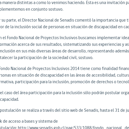
a manera distintas a como lo venimos haciendo. Esta es una invitación par
plementemos en conjunto sostuvo.
r su parte, el Director Nacional de Senadis comentó la importancia que ti
or de la inclusión social de personas en situación de discapacidad en cad
n el Fondo Nacional de Proyectos Inclusivos buscamos implementar ideas
formación acerca de sus resultados, sistematizando sus experiencias y as
 inclusión en sus más diversas áreas de desarrollo, representando ademá
talecer la participación de la sociedad civil, sostuvo.
 Fondo Nacional de Proyectos Inclusivos 2014 tiene como finalidad financi
sonas en situación de discapacidad en las áreas de accesibilidad, cultura
rmativa, participación para la inclusión, promoción de derechos o tecnolo
 el caso del área participación para la inclusión sólo podrán postular or
scapacidad.
postulación se realiza a través del sitio web de Senadis, hasta el 31 de j
nk de acceso a bases y sistema de
stulación:
http://www.senadis.gob.cl/pag/533/1088/fondo_nacional_d