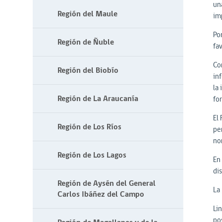
un
Región del Maule
im
Po
Región de Ñuble
fav
Co
Región del Biobío
in
la
Región de La Araucanía
for
El
Región de Los Ríos
per
no
Región de Los Lagos
En
di
Región de Aysén del General
La 
Carlos Ibáñez del Campo
Li
po