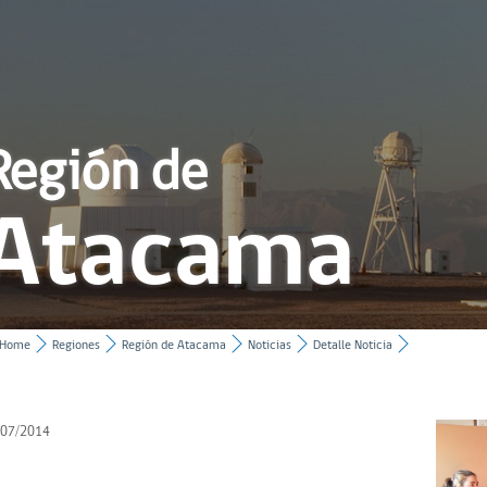
Región de
Atacama
Home
Regiones
Región de Atacama
Noticias
Detalle Noticia
/07/2014