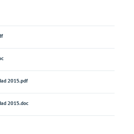
df
oc
idad 2015.pdf
idad 2015.doc