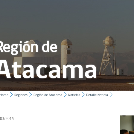
Región de
Atacama
Home
Regiones
Región de Atacama
Noticias
Detalle Noticia
/03/2015