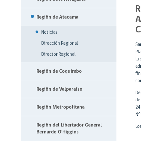
R
A
Región de Atacama
C
Noticias
Dirección Regional
Sa
Pl
Director Regional
la
ad
Región de Coquimbo
fin
co
Región de Valparaíso
De
de
Región Metropolitana
24
N°1
Región del Libertador General
Lo
Bernardo O'Higgins