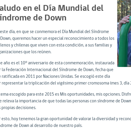
aludo en el Día Mundial del
índrome de Down
 este día, en que se conmemora el Día Mundial del Síndrome
 Down, queremos hacer un especial reconocimiento a todos los
lenos y chilenas que viven con esta condición, a sus familias y
ganizaciones que los reúnen.
te año es el 10° aniversario de esta conmemoración, instaurada
r la Federación Internacional del Síndrome de Down, fecha que
e ratificada en 2011 por Naciones Unidas. Se escogió este día
r representar la triplicación del vigésimo primer cromosoma (mes 3, día 2
 tema escogido para este 2015 es Mis oportunidades, mis opciones. Disfru
e releva la importancia de que todas las personas con síndrome de Dow
s propias decisiones.
r esto, hoy tenemos la gran oportunidad de valorar la diversidad y recon
ndrome de Down al desarrollo de nuestro país.