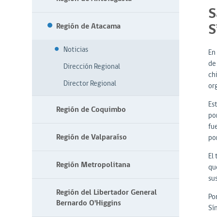
S
S
Región de Atacama
Noticias
En
de
Dirección Regional
chi
Director Regional
or
Es
Región de Coquimbo
po
fu
Región de Valparaíso
po
El
Región Metropolitana
qu
su
Región del Libertador General
Po
Bernardo O'Higgins
Sí