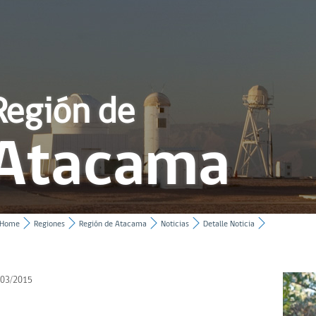
Región de
Atacama
Home
Regiones
Región de Atacama
Noticias
Detalle Noticia
/03/2015