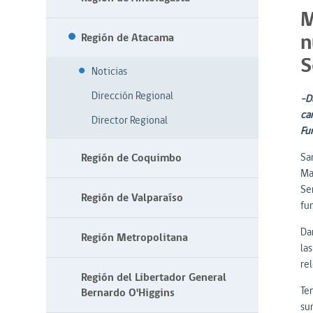
M
n
Región de Atacama
S
Noticias
Dirección Regional
-D
ca
Director Regional
Fu
Región de Coquimbo
San
Ma
Se
Región de Valparaíso
fun
Da
Región Metropolitana
la
rel
Región del Libertador General
Te
Bernardo O'Higgins
sum