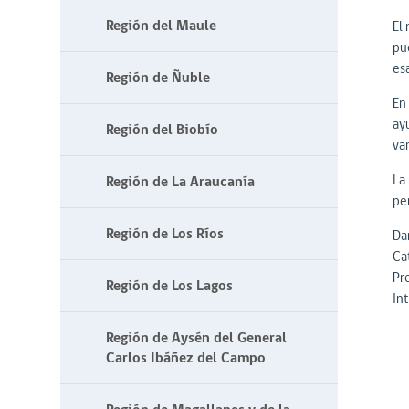
Región del Maule
El
pu
es
Región de Ñuble
En
ay
Región del Biobío
va
La 
Región de La Araucanía
pe
Región de Los Ríos
Da
Ca
Pr
Región de Los Lagos
In
Región de Aysén del General
Carlos Ibáñez del Campo