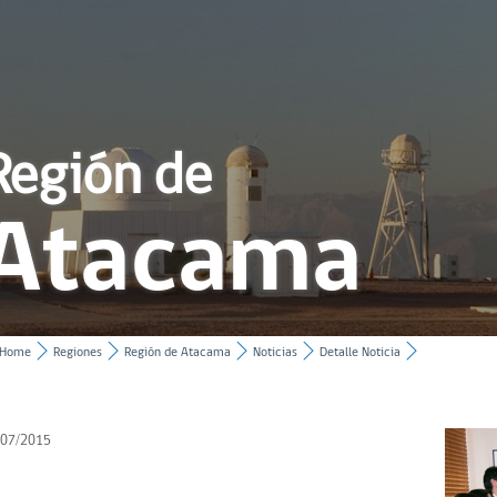
Región de
Atacama
Home
Regiones
Región de Atacama
Noticias
Detalle Noticia
/07/2015