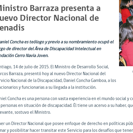
inistro Barraza presenta a
uevo Director Nacional de
enadis
aniel Concha es teólogo y previo a su nombramiento ocupó el
rgo de director del Área de Discapacidad Intelectual en
ndación Cerro Navia Joven.
tiago, 14 de julio de 2015. El Ministro de Desarrollo Social,
rcos Barraza, presentó hoy al nuevo Director Nacional del
rvicio Nacional de la Discapacidad, Daniel Concha Gamboa, a los
cionarios y funcionarias a su llegada a la institución.
niel Concha es una persona con vasta experiencia en el mundo social y c
s personas en situación de discapacidad. Él tiene un acervo a su haber, q
evante, sostuvo el Ministro.
ner un Director Nacional que posee enfoque de derecho en políticas públi
ar y posibilitar hacer transitar este Servicio para los desafíos que tene