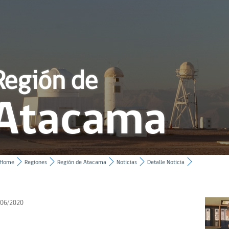
Región de
Atacama
Home
Regiones
Región de Atacama
Noticias
Detalle Noticia
/06/2020