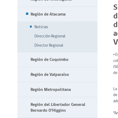
S
d
Región de Atacama
d
Noticias
a
Dirección Regional
V
Director Regional
• E
Región de Coquimbo
co
(S
de
Región de Valparaíso
La 
Región Metropolitana
de 
ad
Región del Libertador General
Bernardo O'Higgins
“An