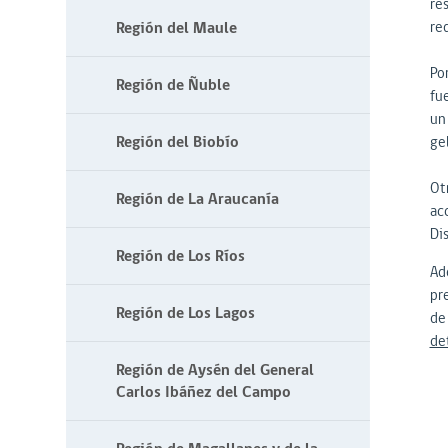
re
Región del Maule
re
Por
Región de Ñuble
fu
un 
Región del Biobío
ge
Ot
Región de La Araucanía
acc
Dis
Región de Los Ríos
Ad
pr
Región de Los Lagos
de
de
Región de Aysén del General
Carlos Ibáñez del Campo