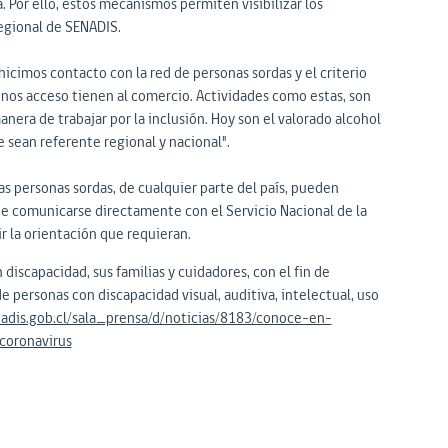
 Por ello, estos mecanismos permiten visibilizar los
egional de SENADIS.
"hicimos contacto con la red de personas sordas y el criterio
nos acceso tienen al comercio. Actividades como estas, son
nera de trabajar por la inclusión. Hoy son el valorado alcohol
 sean referente regional y nacional".
as personas sordas, de cualquier parte del país, pueden
te comunicarse directamente con el Servicio Nacional de la
ir la orientación que requieran.
iscapacidad, sus familias y cuidadores, con el fin de
e personas con discapacidad visual, auditiva, intelectual, uso
adis.gob.cl/sala_prensa/d/noticias/8183/conoce-en-
coronavirus