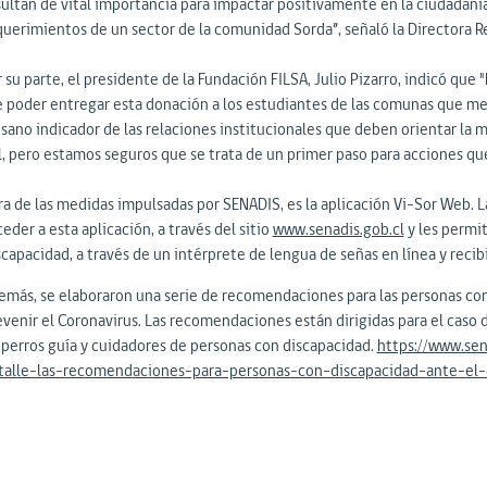
sultan de vital importancia para impactar positivamente en la ciudadanía.
querimientos de un sector de la comunidad Sorda”, señaló la Directora R
 su parte, el presidente de la Fundación FILSA, Julio Pizarro, indicó que 
e poder entregar esta donación a los estudiantes de las comunas que me
sano indicador de las relaciones institucionales que deben orientar la ma
l, pero estamos seguros que se trata de un primer paso para acciones que
ra de las medidas impulsadas por SENADIS, es la aplicación Vi-Sor Web. L
eder a esta aplicación, a través del sitio
www.senadis.gob.cl
y les permi
capacidad, a través de un intérprete de lengua de señas en línea y recib
emás, se elaboraron una serie de recomendaciones para las personas con d
evenir el Coronavirus. Las recomendaciones están dirigidas para el caso d
 perros guía y cuidadores de personas con discapacidad.
https://www.sen
talle-las-recomendaciones-para-personas-con-discapacidad-ante-el-