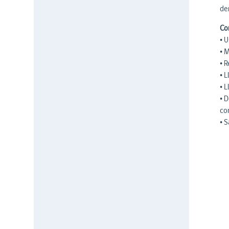
de
Con
• 
• 
• R
• L
• 
• D
co
• S