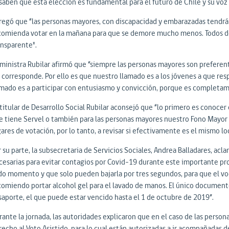
 saben que esta elección es fundamental para el futuro de Chile y su voz
regó que “las personas mayores, con discapacidad y embarazadas tendrán 
comienda votar en la mañana para que se demore mucho menos. Todos de
ansparente".
 ministra Rubilar afirmó que “siempre las personas mayores son preferent
s corresponde. Por ello es que nuestro llamado es a los jóvenes a que re
amado es a participar con entusiasmo y convicción, porque es completa
titular de Desarrollo Social Rubilar aconsejó que “lo primero es conocer e
e tiene Servel o también para las personas mayores nuestro Fono Mayor
gares de votación, por lo tanto, a revisar si efectivamente es el mismo 
 su parte, la subsecretaria de Servicios Sociales, Andrea Balladares, acl
cesarias para evitar contagios por Covid-19 durante este importante proc
do momento y que solo pueden bajarla por tres segundos, para que el v
comiendo portar alcohol gel para el lavado de manos. El único documento
saporte, el que puede estar vencido hasta el 1 de octubre de 2019”.
rante la jornada, las autoridades explicaron que en el caso de las perso
recho al Voto Asistido, para lo cual están autorizadas a ir acompañadas 