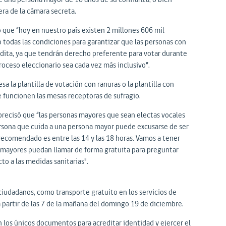
era de la cámara secreta.
o que “hoy en nuestro país existen 2 millones 606 mil
 todas las condiciones para garantizar que las personas con
dita, ya que tendrán derecho preferente para votar durante
roceso eleccionario sea cada vez más inclusivo”.
a la plantilla de votación con ranuras o la plantilla con
e funcionen las mesas receptoras de sufragio.
 precisó que “las personas mayores que sean electas vocales
ersona que cuida a una persona mayor puede excusarse de ser
 recomendado es entre las 14 y las 18 horas. Vamos a tener
s mayores puedan llamar de forma gratuita para preguntar
to a las medidas sanitarias".
 ciudadanos, como transporte gratuito en los servicios de
 a partir de las 7 de la mañana del domingo 19 de diciembre.
 los únicos documentos para acreditar identidad y ejercer el