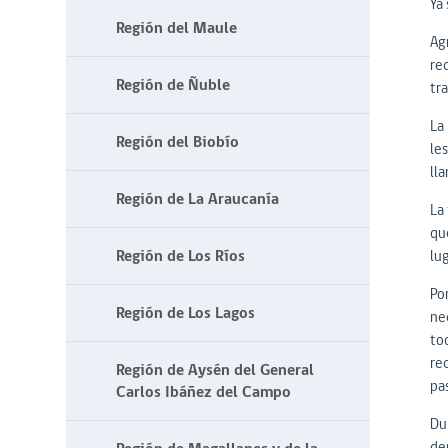
Ya
Región del Maule
Ag
re
Región de Ñuble
tr
La
Región del Biobío
le
ll
Región de La Araucanía
La 
qu
Región de Los Ríos
lu
Por
Región de Los Lagos
ne
to
re
Región de Aysén del General
pa
Carlos Ibáñez del Campo
Du
de