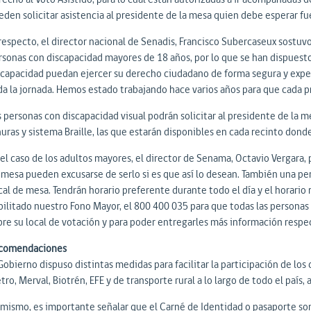
eden solicitar asistencia al presidente de la mesa quien debe esperar fu
 respecto, el director nacional de Senadis, Francisco Subercaseux sostuv
rsonas con discapacidad mayores de 18 años, por lo que se han dispuesto
scapacidad puedan ejercer su derecho ciudadano de forma segura y expe
da la jornada. Hemos estado trabajando hace varios años para que cada p
 personas con discapacidad visual podrán solicitar al presidente de la mes
nuras y sistema Braille, las que estarán disponibles en cada recinto dond
 el caso de los adultos mayores, el director de Senama, Octavio Vergara,
 mesa pueden excusarse de serlo si es que así lo desean. También una p
cal de mesa. Tendrán horario preferente durante todo el día y el horario
bilitado nuestro Fono Mayor, el 800 400 035 para que todas las persona
bre su local de votación y para poder entregarles más información respec
comendaciones
Gobierno dispuso distintas medidas para facilitar la participación de los
ro, Merval, Biotrén, EFE y de transporte rural a lo largo de todo el país,
imismo, es importante señalar que el Carné de Identidad o pasaporte son