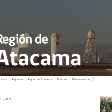
Región de
Atacama
Home
Regiones
Región de Atacama
Noticias
Detalle Noticia
/12/2021