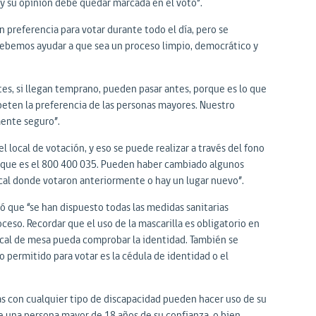
 y su opinión debe quedar marcada en el voto”.
preferencia para votar durante todo el día, pero se
bemos ayudar a que sea un proceso limpio, democrático y
es, si llegan temprano, pueden pasar antes, porque es lo que
speten la preferencia de las personas mayores. Nuestro
mente seguro”.
l local de votación, y eso se puede realizar a través del fono
 que es el 800 400 035. Pueden haber cambiado algunos
local donde votaron anteriormente o hay un lugar nuevo”.
aró que “se han dispuesto todas las medidas sanitarias
eso. Recordar que el uso de la mascarilla es obligatorio en
ocal de mesa pueda comprobar la identidad. También se
 permitido para votar es la cédula de identidad o el
nas con cualquier tipo de discapacidad pueden hacer uso de su
de una persona mayor de 18 años de su confianza, o bien