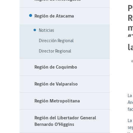
P
R
Región de Atacama
m
Noticias
“
Dirección Regional
l
Director Regional
Región de Coquimbo
Región de Valparaíso
La 
Región Metropolitana
An
fac
Región del Libertador General
La
Bernardo O'Higgins
se