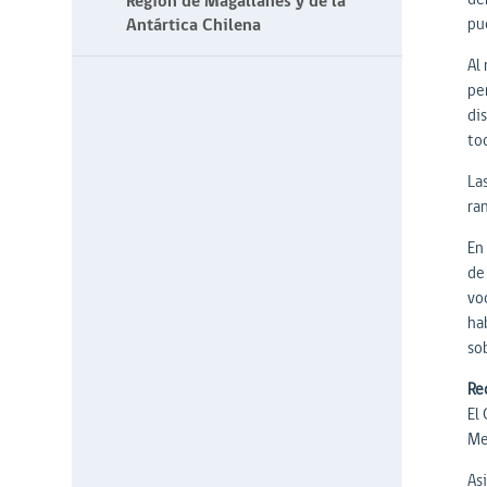
Región de Magallanes y de la
Antártica Chilena
pu
Al
pe
di
to
Las
ra
En
de
vo
ha
so
Re
El 
Met
As