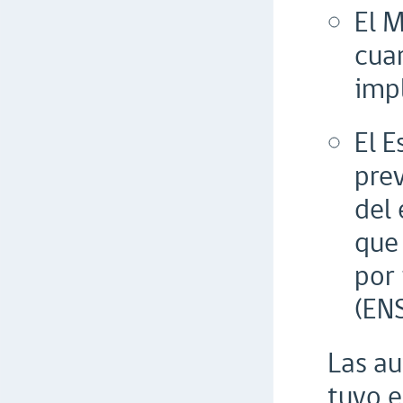
El M
cuar
imp
El 
prev
del 
que
por 
(EN
Las au
tuvo e