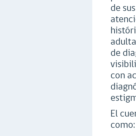
de sus
atenc
histór
adulta
de dia
visibi
con ac
diagnó
estigm
El cue
como: