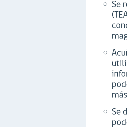
Se r
(TEA
cond
magn
Acuñ
util
info
pode
más
Se d
pode