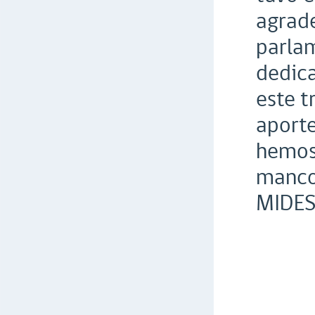
agrade
parlam
dedica
este t
aporte
hemos
manco
MIDES