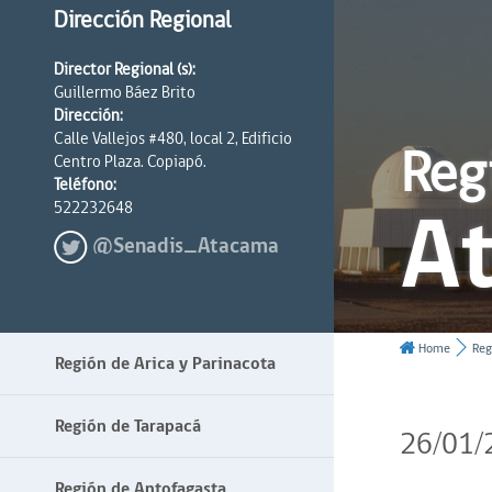
Dirección Regional
Director Regional (s):
Guillermo Báez Brito
Dirección:
Calle Vallejos #480, local 2, Edificio
Reg
Centro Plaza. Copiapó.
Teléfono:
A
522232648
@Senadis_Atacama
Home
Reg
Región de Arica y Parinacota
Región de Tarapacá
26/01/
Región de Antofagasta