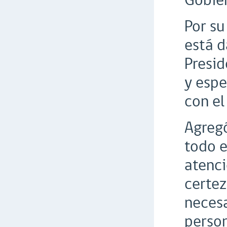
Gobier
Por su
está 
Presid
y espe
con el
Agregó
todo e
atenci
certez
necesa
person