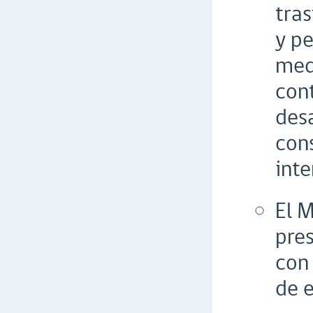
tras
y pe
medi
con
desa
cons
inte
El M
pres
con 
de e