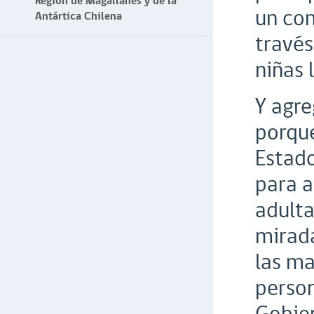
Región de Magallanes y de la
un com
Antártica Chilena
través
niñas 
Y agre
porque
Estado
para a
adulta
mirada
las ma
person