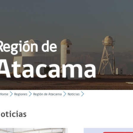
Región de
Atacama
Home
Regiones
Región de Atacama
Noticias
oticias