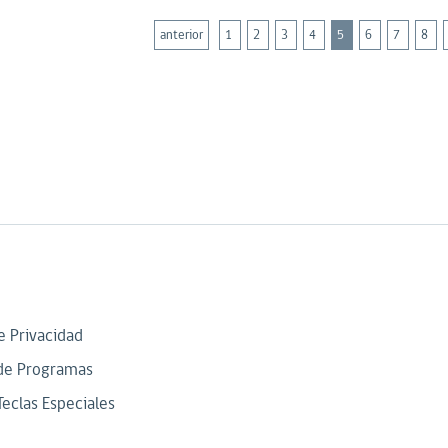
anterior
1
2
3
4
5
6
7
8
de Privacidad
de Programas
Teclas Especiales