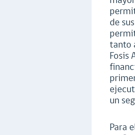
mayorí
permit
de sus
permit
tanto 
Fosis 
financ
primer
ejecut
un seg
Para 