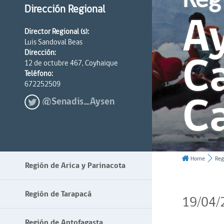
Dirección Regional
Ay
Director Regional (s):
Luis Sandoval Beas
Ca
Dirección:
12 de octubre 467, Coyhaique
Teléfono:
672252509
C
@Senadis_Aysen
Home
Reg
Región de Arica y Parinacota
Región de Tarapacá
19/04/
Región de Antofagasta