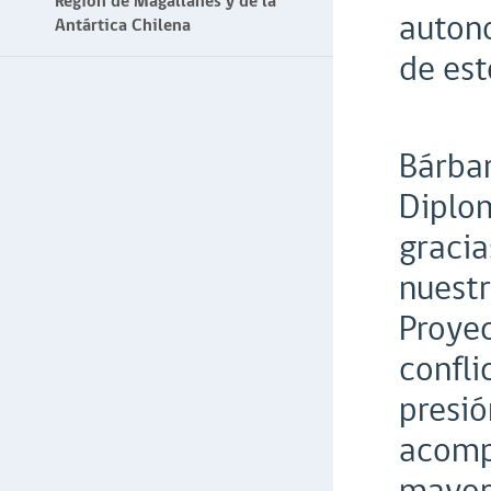
Región de Magallanes y de la
autono
Antártica Chilena
de est
Bárbar
Diplom
gracia
nuestr
Proyec
confli
presió
acompa