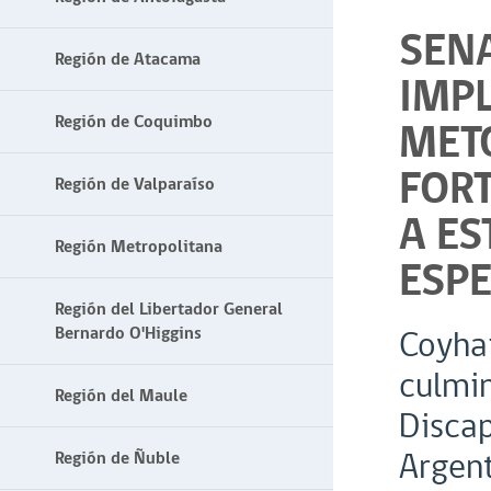
SENA
Región de Atacama
IMP
Región de Coquimbo
MET
FOR
Región de Valparaíso
A E
Región Metropolitana
ESP
Región del Libertador General
Bernardo O'Higgins
Coyhai
culmin
Región del Maule
Discap
Argent
Región de Ñuble