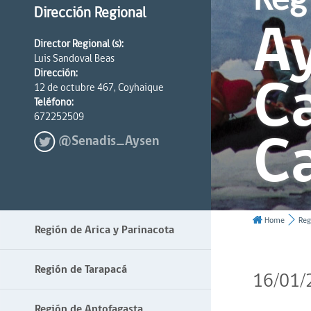
Dirección Regional
Ay
Director Regional (s):
Luis Sandoval Beas
Ca
Dirección:
12 de octubre 467, Coyhaique
Teléfono:
672252509
C
@Senadis_Aysen
Home
Reg
Región de Arica y Parinacota
Región de Tarapacá
16/01/
Región de Antofagasta