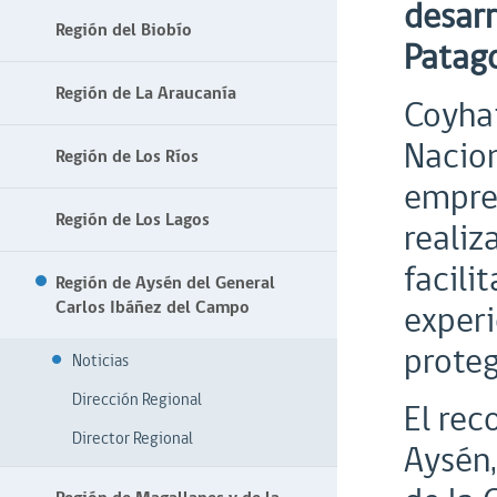
desarr
Región del Biobío
Patago
Región de La Araucanía
Coyhai
Nacion
Región de Los Ríos
empres
Región de Los Lagos
realiz
facili
Región de Aysén del General
Carlos Ibáñez del Campo
experi
proteg
Noticias
Dirección Regional
El rec
Director Regional
Aysén,