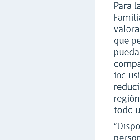
Para l
Famili
valora
que pe
puedan
compar
inclus
reduci
región
todo u
“Dispo
person