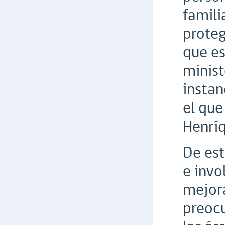
famili
proteg
que es
minist
instan
el que
Henríq
De es
e invo
mejora
preocu