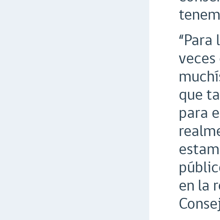
tenem
“Para 
veces 
muchís
que ta
para e
realme
estamo
públic
en la 
Consej