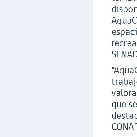
dispon
AquaCh
espaci
recrea
SENADI
“AquaC
trabaj
valora
que se
destac
CONAF