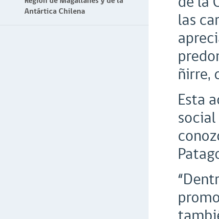
de la 
Región de Magallanes y de la
Antártica Chilena
las ca
apreci
predom
ñirre, 
Esta a
social
conozc
Patago
“Dentr
promov
tambié