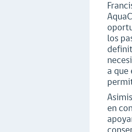
Franc
AquaCh
oportu
los pa
defini
necesi
a que 
permit
Asimis
en con
apoyar
conser