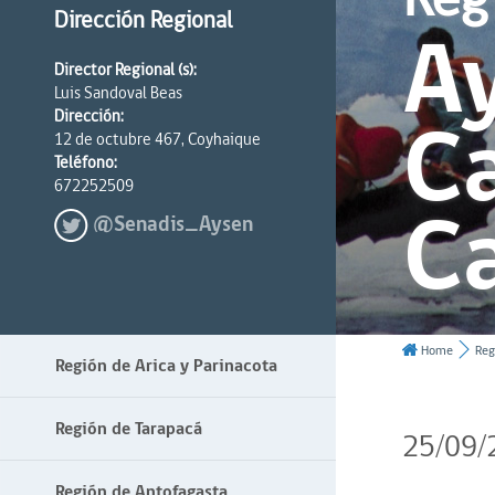
Dirección Regional
Ay
Director Regional (s):
Luis Sandoval Beas
Ca
Dirección:
12 de octubre 467, Coyhaique
Teléfono:
672252509
C
@Senadis_Aysen
Home
Reg
Región de Arica y Parinacota
Región de Tarapacá
25/09/
Región de Antofagasta