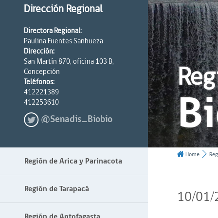
Dirección Regional
Directora Regional:
Paulina Fuentes Sanhueza
Dirección:
San Martín 870, oficina 103 B,
Reg
Concepción
Teléfonos:
Bi
412221389
412253610
@Senadis_Biobio
Home
Reg
Región de Arica y Parinacota
Región de Tarapacá
10/01/
Región de Antofagasta