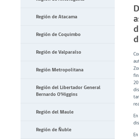
D
a
Región de Atacama
d
Región de Coquimbo
d
Región de Valparaíso
Co
au
Zo
Región Metropolitana
fi
20
Región del Libertador General
di
Bernardo O'Higgins
ta
rea
Región del Maule
En
dis
Región de Ñuble
En 