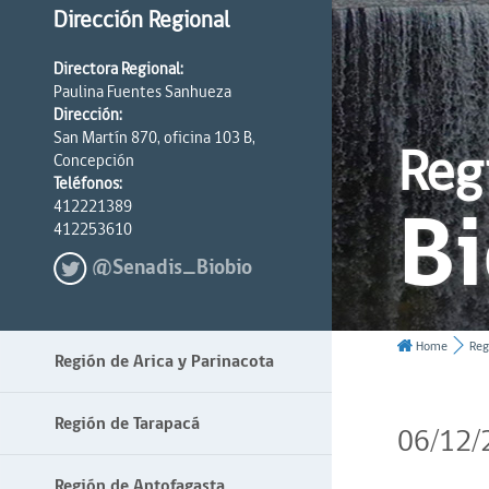
Dirección Regional
Directora Regional:
Paulina Fuentes Sanhueza
Dirección:
San Martín 870, oficina 103 B,
Reg
Concepción
Teléfonos:
Bi
412221389
412253610
@Senadis_Biobio
Home
Reg
Región de Arica y Parinacota
Región de Tarapacá
06/12/
Región de Antofagasta