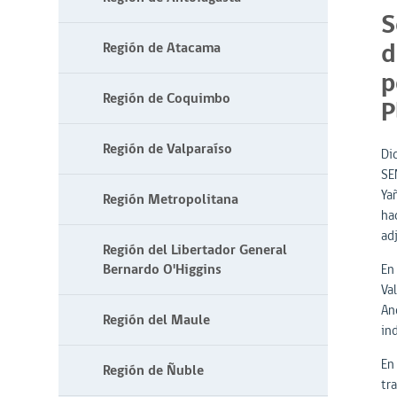
S
d
Región de Atacama
p
Región de Coquimbo
P
Región de Valparaíso
Di
SE
Ya
Región Metropolitana
ha
adj
Región del Libertador General
Bernardo O'Higgins
En 
Va
An
Región del Maule
ind
En
Región de Ñuble
tra