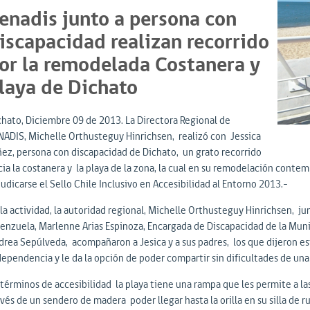
enadis junto a persona con
iscapacidad realizan recorrido
or la remodelada Costanera y
laya de Dichato
chato, Diciembre 09 de 2013. La Directora Regional de
NADIS, Michelle Orthusteguy Hinrichsen, realizó con Jessica
ñez, persona con discapacidad de Dichato, un grato recorrido
cia la costanera y la playa de la zona, la cual en su remodelación conte
udicarse el Sello Chile Inclusivo en Accesibilidad al Entorno 2013.-
la actividad, la autoridad regional, Michelle Orthusteguy Hinrichsen, jun
lenzuela, Marlenne Arias Espinoza, Encargada de Discapacidad de la Mun
drea Sepúlveda, acompañaron a Jesica y a sus padres, los que dijeron es
ependencia y le da la opción de poder compartir sin dificultades de una vi
 términos de accesibilidad la playa tiene una rampa que les permite a las
vés de un sendero de madera poder llegar hasta la orilla en su silla de r