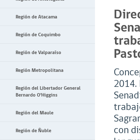
Dire
Región de Atacama
Sena
Región de Coquimbo
trab
Past
Región de Valparaíso
Concep
Región Metropolitana
2014. 
Región del Libertador General
Senadi
Bernardo O'Higgins
trabaj
Región del Maule
Sagrar
con di
Región de Ñuble