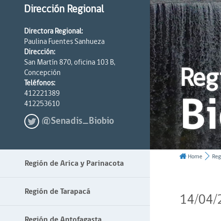
Dirección Regional
Directora Regional:
Paulina Fuentes Sanhueza
Dirección:
San Martín 870, oficina 103 B,
Reg
Concepción
Teléfonos:
Bi
412221389
412253610
@Senadis_Biobio
Home
Reg
Región de Arica y Parinacota
Región de Tarapacá
14/04/
Región de Antofagasta