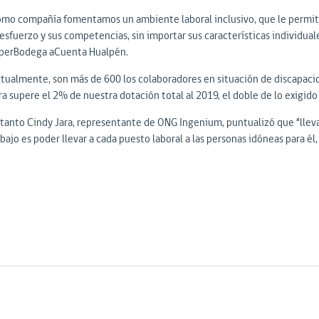
omo compañía fomentamos un ambiente laboral inclusivo, que le permita
 esfuerzo y sus competencias, sin importar sus características individua
perBodega aCuenta Hualpén.
ctualmente, son más de 600 los colaboradores en situación de discapaci
ra supere el 2% de nuestra dotación total al 2019, el doble de lo exigido 
 tanto Cindy Jara, representante de ONG Ingenium, puntualizó que “ll
abajo es poder llevar a cada puesto laboral a las personas idóneas para 