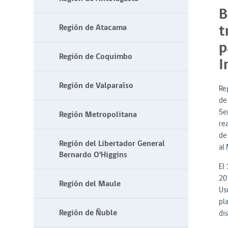
B
t
Región de Atacama
p
Región de Coquimbo
I
Región de Valparaíso
Reg
de
Ser
Región Metropolitana
re
de
Región del Libertador General
al
Bernardo O'Higgins
El 
20
Región del Maule
Us
pl
Región de Ñuble
di