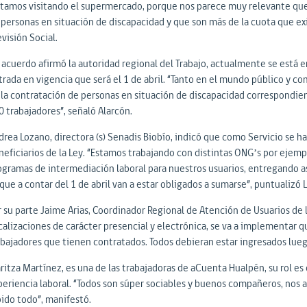
stamos visitando el supermercado, porque nos parece muy relevante que
 personas en situación de discapacidad y que son más de la cuota que exig
evisión Social.
 acuerdo afirmó la autoridad regional del Trabajo, actualmente se está 
trada en vigencia que será el 1 de abril. “Tanto en el mundo público y c
 la contratación de personas en situación de discapacidad correspondie
0 trabajadores”, señaló Alarcón.
drea Lozano, directora (s) Senadis Biobío, indicó que como Servicio se h
neficiarios de la Ley. “Estamos trabajando con distintas ONG’s por ejemp
ogramas de intermediación laboral para nuestros usuarios, entregando a
que a contar del 1 de abril van a estar obligados a sumarse”, puntualizó 
r su parte Jaime Arias, Coordinador Regional de Atención de Usuarios de 
scalizaciones de carácter presencial y electrónica, se va a implementar q
abajadores que tienen contratados. Todos debieran estar ingresados lueg
ritza Martínez, es una de las trabajadoras de aCuenta Hualpén, su rol e
periencia laboral. “Todos son súper sociables y buenos compañeros, nos
pido todo”, manifestó.