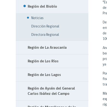
“E
Región del Biobío
de
Pr
Noticias
De
Dirección Regional
en
de
Directora Regional
10
Región de La Araucanía
An
be
pr
Región de Los Ríos
ya 
Po
Región de Los Lagos
fi
tr
Región de Aysén del General
Carlos Ibáñez del Campo
Ma
ex
rá