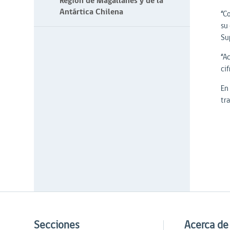
Región de Magallanes y de la
Antártica Chilena
“C
su
Su
“A
cif
En
tr
Secciones
Acerca de