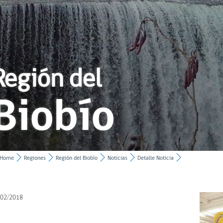
Región del
Biobío
Home
Regiones
Región del Biobío
Noticias
Detalle Noticia
/02/2018