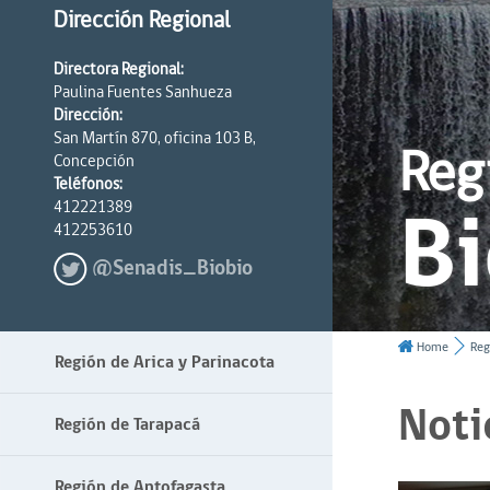
Dirección Regional
Directora Regional:
Paulina Fuentes Sanhueza
Dirección:
San Martín 870, oficina 103 B,
Reg
Concepción
Teléfonos:
Bi
412221389
412253610
@Senadis_Biobio
Home
Reg
Región de Arica y Parinacota
Noti
Región de Tarapacá
Región de Antofagasta