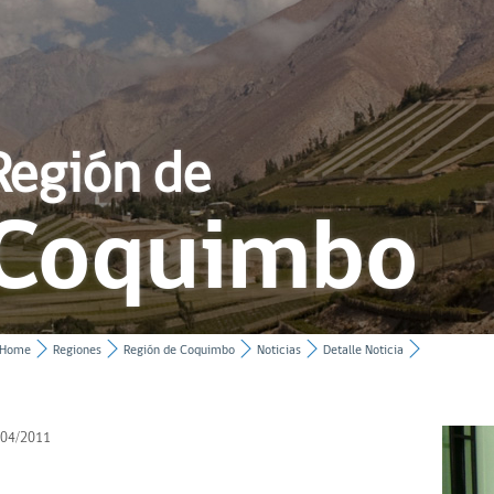
Región de
Coquimbo
Home
Regiones
Región de Coquimbo
Noticias
Detalle Noticia
/04/2011