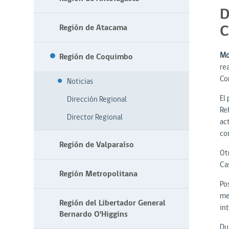
D
C
Región de Atacama
Mo
Región de Coquimbo
re
Cor
Noticias
El
Dirección Regional
Re
Director Regional
act
con
Región de Valparaíso
Otr
Cas
Región Metropolitana
Po
men
Región del Libertador General
int
Bernardo O'Higgins
Du