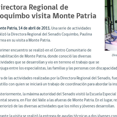
irectora Regional de
oquimbo visita Monte Patria
nte Patria, 14 de abril de 2011.
Una serie de actividades
alizó la Directora Regional del Senadis Coquimbo, Paulina
rea en su visita a Monte Patria.
 primer encuentro se realizó en el Centro Comunitario de
Dire
habilitación de Monte Patria, donde conoció las diversas
ividades que se desarrollan y vio en terreno el trabajo que se
juga entre los especialistas, las familias y las personas con discapacidad
a de las actividades realizadas por la Directora Regional del Senadis, fu
tillo con quien se iniciará un trabajo de coordinación para abordar la i
steriormente, la máxima autoridad del Senadis visitó la Escuela Especial
tal severa, en Flor del Valle a las afueras de Monte Patria. En el lugar, r
eriorizó de las diversas actividades que los niños y jóvenes desarrollan.
rante la visita se realizó la entrega de ayudas técnicas a dos jóvenes c