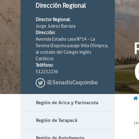
Dirección Regional
Director Regional:
Jorge Juárez Barraza
Dirección:
Avenida Estadio casa N°14 - La
Serena (Esquina pasaje Villa Olímpica,
al costado del Colegio Inglés
Católico).
Teléfono:
512212236
@SenadisCoquimbo
Región de Arica y Parinacota
Región de Tarapacá
14
Región de Antofagasta