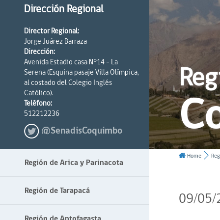
Dirección Regional
Director Regional:
Jorge Juárez Barraza
Dirección:
Avenida Estadio casa N°14 - La
Reg
Serena (Esquina pasaje Villa Olímpica,
al costado del Colegio Inglés
C
Católico).
Teléfono:
512212236
@SenadisCoquimbo
Home
Reg
Región de Arica y Parinacota
Región de Tarapacá
09/05/
Región de Antofagasta