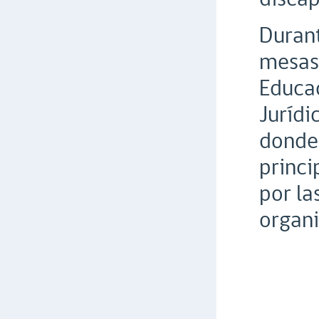
Durant
mesas 
Educac
Jurídi
donde 
princi
por la
organi