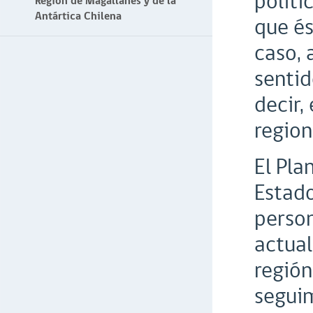
políti
Región de Magallanes y de la
Antártica Chilena
que és
caso, 
sentid
decir,
region
El Pla
Estado
person
actual
región
seguim