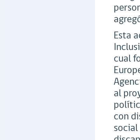
person
agregó
Esta a
Inclus
cual f
Europe
Agenci
al pro
políti
con di
social
discap