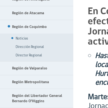
En C
Región de Atacama
efec
Región de Coquimbo
Jorn
acti
Noticias
Dirección Regional
Has
Director Regional
loca
Región de Valparaíso
Hur
enc
Región Metropolitana
Marte
Región del Libertador General
Bernardo O'Higgins
Jornad