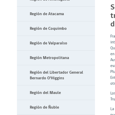
S
t
Región de Atacama
d
Región de Coquimbo
Fr
in
Región de Valparaíso
Qu
en
Región Metropolitana
Aus
ev
Plu
Región del Libertador General
En
Bernardo O'Higgins
ot
Región del Maule
Lo
Tr
Región de Ñuble
La 
pue