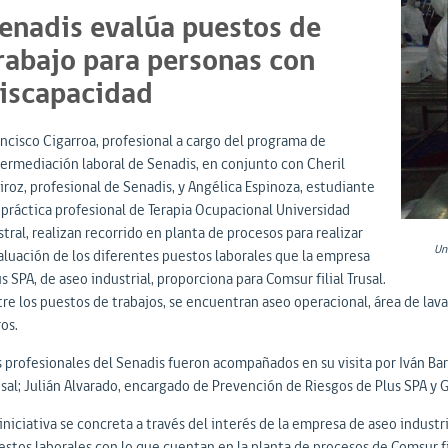
enadis evalúa puestos de
rabajo para personas con
iscapacidad
ancisco Cigarroa, profesional a cargo del programa de
termediación laboral de Senadis, en conjunto con Cheril
iroz, profesional de Senadis, y Angélica Espinoza, estudiante
 práctica profesional de Terapia Ocupacional Universidad
tral, realizan recorrido en planta de procesos para realizar
Un
aluación de los diferentes puestos laborales que la empresa
s SPA, de aseo industrial, proporciona para Comsur filial Trusal.
tre los puestos de trabajos, se encuentran aseo operacional, área de lava
ros.
s profesionales del Senadis fueron acompañados en su visita por Iván Bar
usal; Julián Alvarado, encargado de Prevención de Riesgos de Plus SPA y 
iniciativa se concreta a través del interés de la empresa de aseo industr
stos laborales con lo que cuentan en la planta de procesos de Comsur fil