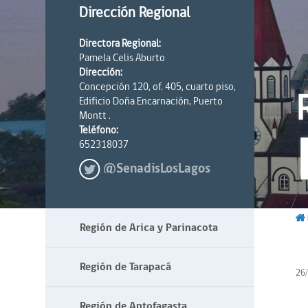
Dirección Regional
Directora Regional:
Pamela Celis Aburto
Dirección:
Concepción 120, of. 405, cuarto piso,
Edificio Doña Encarnación, Puerto
Montt .
Teléfono:
652318037
@SenadisLosLagos
Región de Arica y Parinacota
Región de Tarapacá
26
Región de Antofagasta