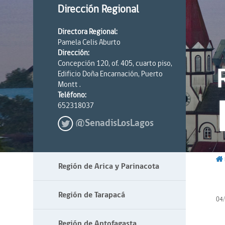
Dirección Regional
Directora Regional:
Pamela Celis Aburto
Dirección:
Concepción 120, of. 405, cuarto piso,
Edificio Doña Encarnación, Puerto
Montt .
Teléfono:
652318037
@SenadisLosLagos
Región de Arica y Parinacota
Región de Tarapacá
04
Región de Antofagasta