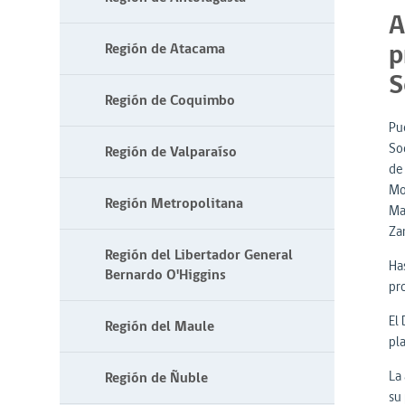
A
p
Región de Atacama
S
Región de Coquimbo
Pu
So
Región de Valparaíso
de
Mo
Región Metropolitana
Mar
Za
Región del Libertador General
Ha
Bernardo O'Higgins
pr
El 
Región del Maule
pl
La 
Región de Ñuble
su