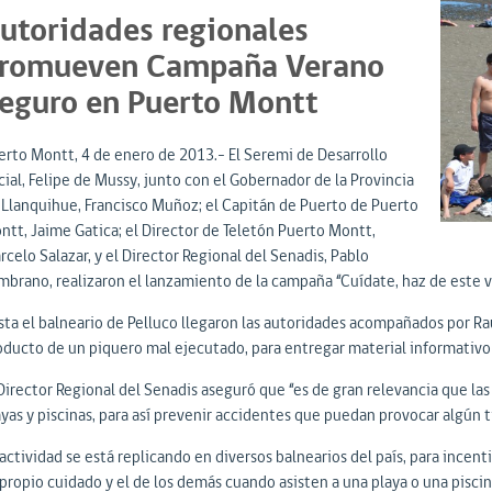
utoridades regionales
romueven Campaña Verano
eguro en Puerto Montt
erto Montt, 4 de enero de 2013.- El Seremi de Desarrollo
cial, Felipe de Mussy, junto con el Gobernador de la Provincia
 Llanquihue, Francisco Muñoz; el Capitán de Puerto de Puerto
ntt, Jaime Gatica; el Director de Teletón Puerto Montt,
celo Salazar, y el Director Regional del Senadis, Pablo
mbrano, realizaron el lanzamiento de la campaña “Cuídate, haz de este v
sta el balneario de Pelluco llegaron las autoridades acompañados por Raúl
oducto de un piquero mal ejecutado, para entregar material informativo 
Director Regional del Senadis aseguró que “es de gran relevancia que las
ayas y piscinas, para así prevenir accidentes que puedan provocar algún t
actividad se está replicando en diversos balnearios del país, para incen
 propio cuidado y el de los demás cuando asisten a una playa o una piscin