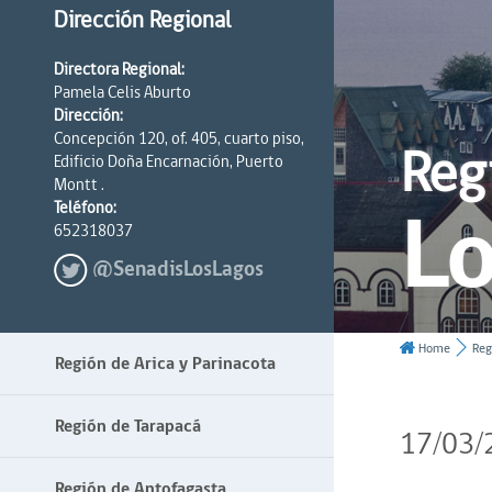
Dirección Regional
Directora Regional:
Pamela Celis Aburto
Dirección:
Concepción 120, of. 405, cuarto piso,
Reg
Edificio Doña Encarnación, Puerto
Montt .
Lo
Teléfono:
652318037
@SenadisLosLagos
Home
Reg
Región de Arica y Parinacota
Región de Tarapacá
17/03/
Región de Antofagasta