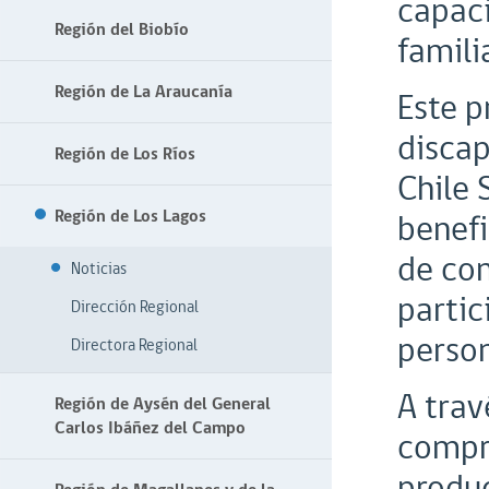
capaci
Región del Biobío
famili
Región de La Araucanía
Este p
discap
Región de Los Ríos
Chile 
Región de Los Lagos
benefi
de con
Noticias
partic
Dirección Regional
person
Directora Regional
A trav
Región de Aysén del General
Carlos Ibáñez del Campo
compra
produc