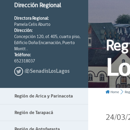
Dirección Regional
Directora Regional:
Pamela Celis Aburto
Dirección:
Concepción 120, of. 405, cuarto piso,
Reg
Edificio Doña Encarnación, Puerto
Montt .
Lo
Teléfono:
652318037
@SenadisLosLagos
Home
Reg
Región de Arica y Parinacota
Región de Tarapacá
24/03/
Región de Antofagasta