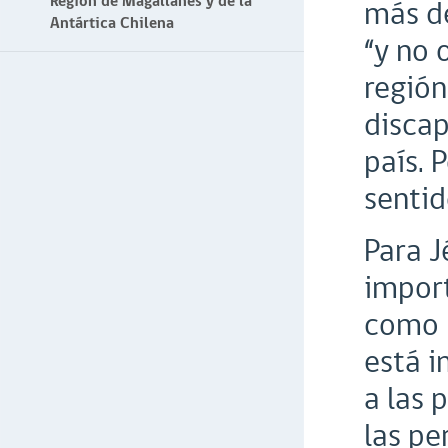
Región de Magallanes y de la
más de
Antártica Chilena
“y no 
regió
discap
país. 
sentid
Para J
import
como 
está i
a las 
las pe