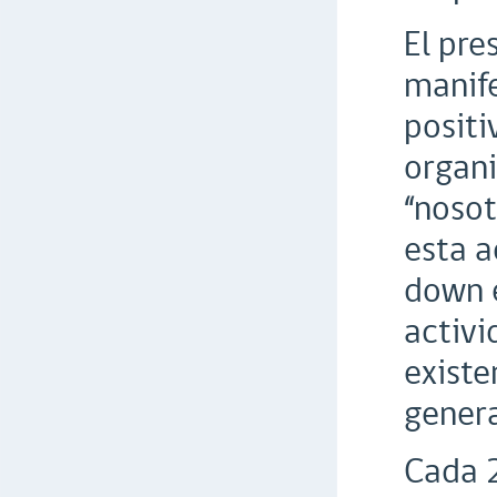
El pre
manife
positi
organi
“nosot
esta a
down e
activi
existe
genera
Cada 