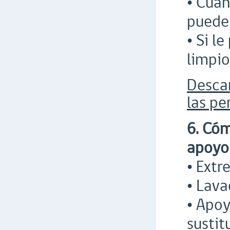
• Cuan
puede 
• Si l
limpio
Desca
las pe
6. Cóm
apoyo 
• Extr
• Lava
• Apoy
sustit