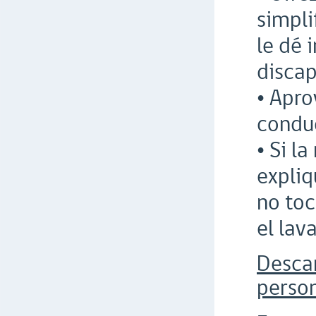
simpli
le dé 
discap
• Apro
conduc
• Si l
expliq
no toc
el lav
Desca
person