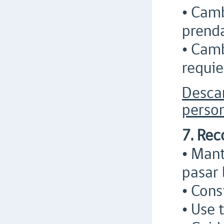
• Camb
prenda
• Camb
requie
Desca
person
7. Rec
• Mant
pasar 
• Cons
• Use 