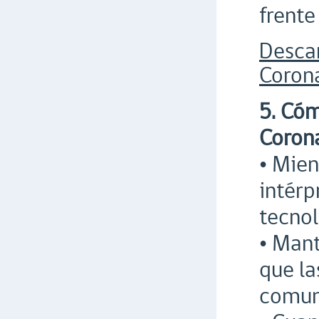
frente
Desca
Corona
5. Cóm
Coron
• Mien
intérp
tecno
• Mant
que la
comun