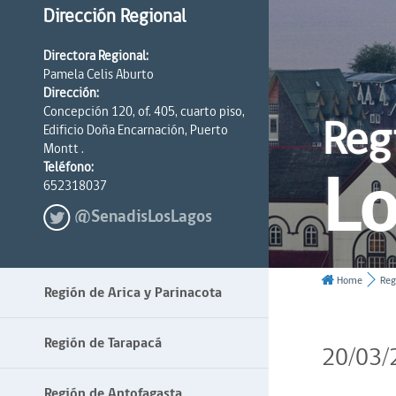
Dirección Regional
Directora Regional:
Pamela Celis Aburto
Dirección:
Concepción 120, of. 405, cuarto piso,
Reg
Edificio Doña Encarnación, Puerto
Montt .
Lo
Teléfono:
652318037
@SenadisLosLagos
Home
Reg
Región de Arica y Parinacota
Región de Tarapacá
20/03/
Región de Antofagasta