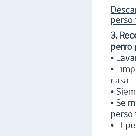
Desca
person
3. Rec
perro 
• Lava
• Limp
casa
• Siem
• Se m
perso
• El p