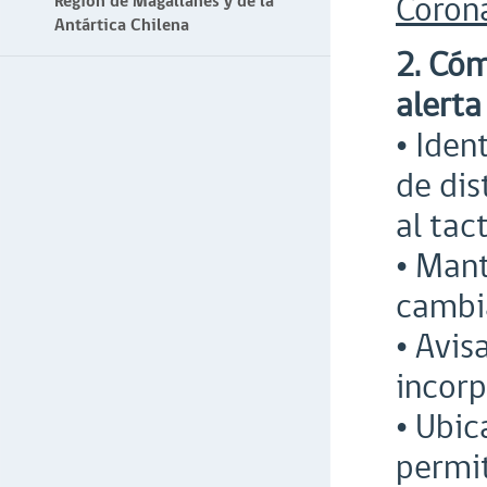
Corona
Región de Magallanes y de la
Antártica Chilena
2. Cóm
alerta
• Iden
de dis
al tac
• Mant
cambia
• Avis
incor
• Ubic
permit