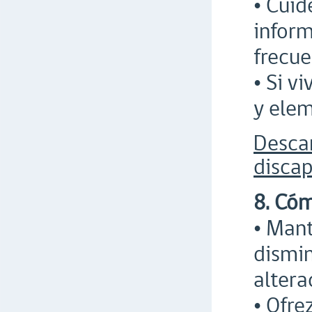
• Cuid
inform
frecue
• Si v
y ele
Desca
discap
8. Cóm
• Mant
dismin
altera
• Ofre