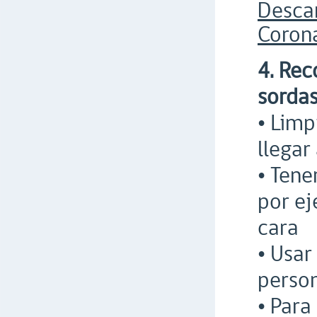
Desca
Corona
4. Rec
sorda
• Limp
llegar
• Tene
por ej
cara
• Usar
person
• Para