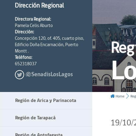
Dirección Regional
Directora Regional:
Pamela Celis Aburto
Dirección:
Concepción 120, of. 405, cuarto piso,
Reg
Edificio Doña Encarnación, Puerto
Montt .
Lo
Teléfono:
652318037
@SenadisLosLagos
Home
Reg
Región de Arica y Parinacota
Región de Tarapacá
19/10/
Región de Antofagasta