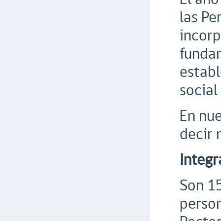
las P
incorp
fundam
establ
social
En nue
decir 
Integr
Son 15
person