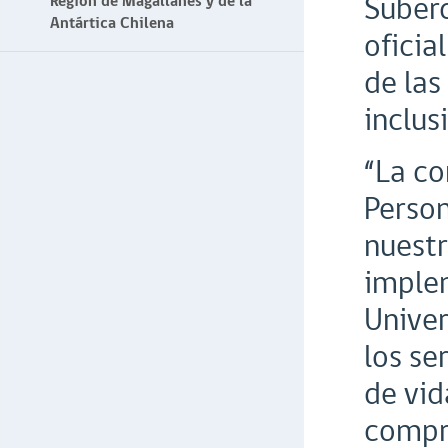
Suberc
Región de Magallanes y de la
Antártica Chilena
oficia
de las
inclus
“La co
Person
nuestr
implem
Univer
los se
de vid
compro