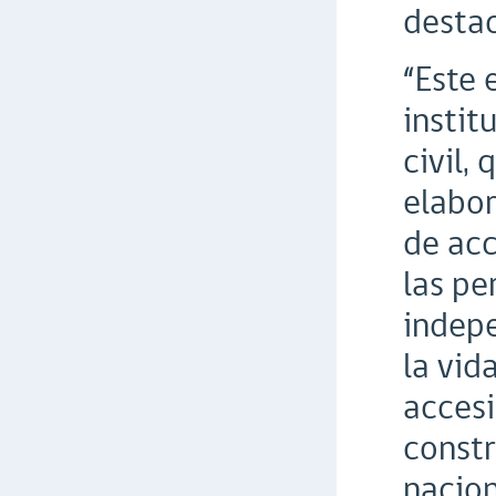
destac
“Este 
instit
civil,
elabor
de acc
las pe
indepe
la vid
accesi
constr
nacion