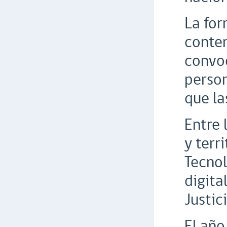
La for
contem
convoq
person
que la
Entre 
y terr
Tecnol
digita
Justic
El año