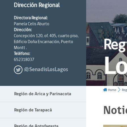
Dirección Regional
Directora Regional:
Pamela Celis Aburto
Dirección:
Concepción 120, of. 405, cuarto piso,
Reg
Edificio Doña Encarnación, Puerto
Montt .
Lo
Teléfono:
652318037
@SenadisLosLagos
Home
Reg
Región de Arica y Parinacota
Noti
Región de Tarapacá
Región de Antofagasta