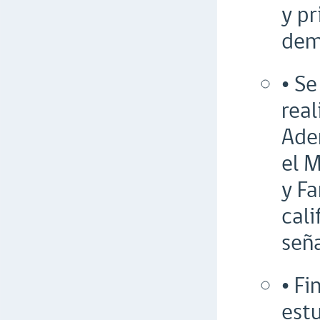
y pr
dem
• Se
real
Ade
el M
y Fa
cali
seña
• Fi
est