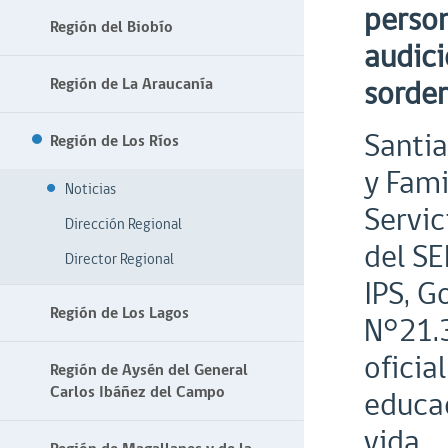
person
Región del Biobío
audici
sorder
Región de La Araucanía
Santia
Región de Los Ríos
y Fami
Noticias
Servic
Dirección Regional
del SE
Director Regional
IPS, G
Región de Los Lagos
N°21.3
oficia
Región de Aysén del General
Carlos Ibáñez del Campo
educac
vida.