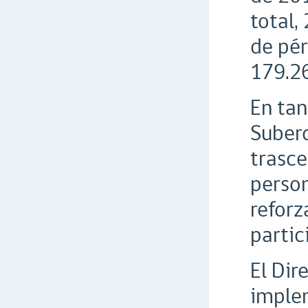
total,
de pér
179.26
En tan
Suberc
trasce
person
reforz
partic
El Dir
implem