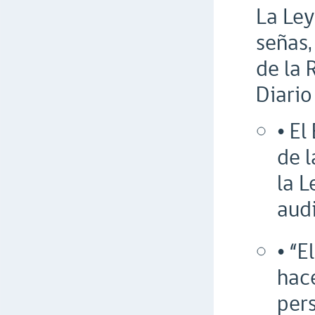
La Ley
señas,
de la 
Diario
• El
de l
la 
aud
• “E
hace
pers