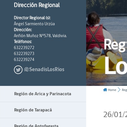
Dirección Regional
Director Regional (s):
Ángel Sarmiento Urzúa
Dirección:
Anfión Muñoz N°578, Valdivia.
Reg
Teléfonos:
632239272
Lo
632239273
632239274
@SenadisLosRios
Home
Reg
Región de Arica y Parinacota
Región de Tarapacá
26/01/
Región de Antofagasta