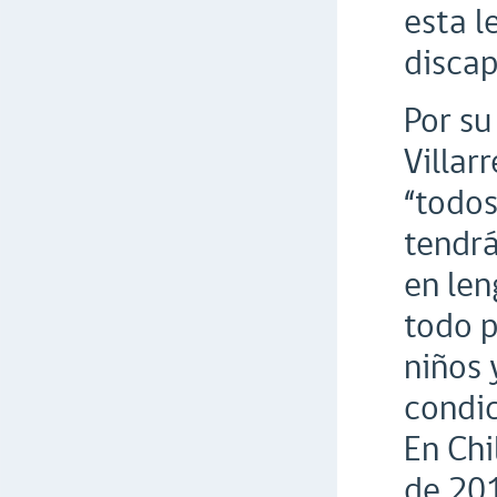
esta l
discap
Por su
Villar
“todos
tendrá
en len
todo p
niños 
condic
En Chi
de 201