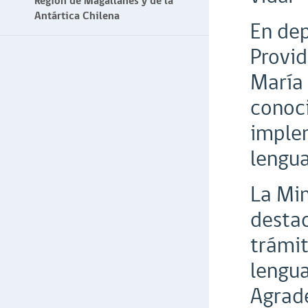
Región de Magallanes y de la
Antártica Chilena
En dep
Provid
María 
conoci
implem
lengua
La Min
destac
trámit
lengua
Agrade