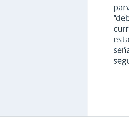
parv
“deb
curr
esta
señ
seg