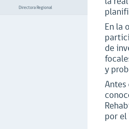
la rea
Directora Regional
planif
En la 
partic
de inv
focale
y prob
Antes 
conoce
Rehabi
por el