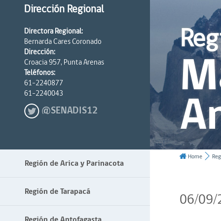
Dirección Regional
Reg
Directora Regional:
Bernarda Cares Coronado
Ma
Dirección:
Croacia 957, Punta Arenas
Teléfonos:
61-2240877
An
61-2240043
@SENADIS12
Home
Reg
Región de Arica y Parinacota
Región de Tarapacá
06/09/
Región de Antofagasta