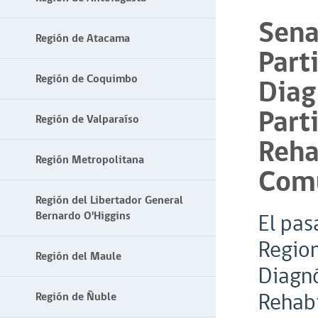
Sena
Región de Atacama
Part
Región de Coquimbo
Diag
Part
Región de Valparaíso
Reha
Región Metropolitana
Comu
Región del Libertador General
Bernardo O'Higgins
El pas
Region
Región del Maule
Diagnó
Rehabi
Región de Ñuble