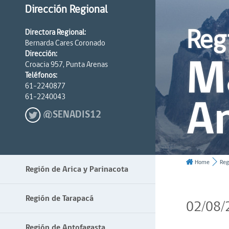
Dirección Regional
Reg
Directora Regional:
Bernarda Cares Coronado
Ma
Dirección:
Croacia 957, Punta Arenas
Teléfonos:
61-2240877
An
61-2240043
@SENADIS12
Home
Reg
Región de Arica y Parinacota
Región de Tarapacá
02/08/
Región de Antofagasta