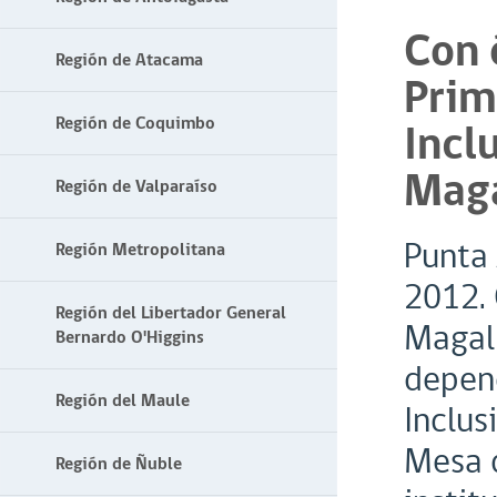
Con 
Región de Atacama
Prim
Región de Coquimbo
Incl
Maga
Región de Valparaíso
Punta 
Región Metropolitana
2012. 
Región del Libertador General
Magall
Bernardo O'Higgins
depend
Región del Maule
Inclus
Mesa d
Región de Ñuble