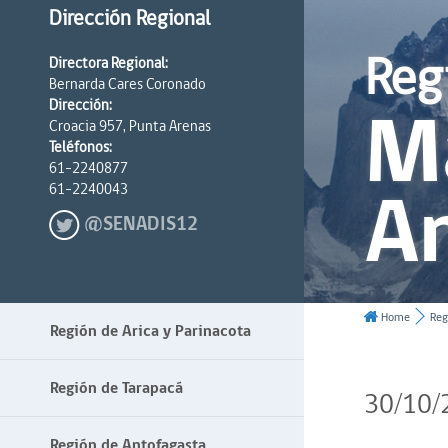
Dirección Regional
Reg
Directora Regional:
Bernarda Cares Coronado
Ma
Dirección:
Croacia 957, Punta Arenas
Teléfonos:
61-2240877
An
61-2240043
@SENADIS12
Home
Reg
Región de Arica y Parinacota
Región de Tarapacá
30/10/
Región de Antofagasta