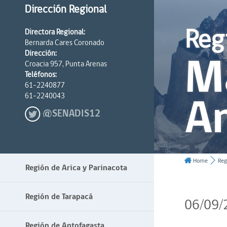
Dirección Regional
Reg
Directora Regional:
Bernarda Cares Coronado
Ma
Dirección:
Croacia 957, Punta Arenas
Teléfonos:
61-2240877
An
61-2240043
@SENADIS12
Home
Reg
Región de Arica y Parinacota
Región de Tarapacá
06/09/
Región de Antofagasta