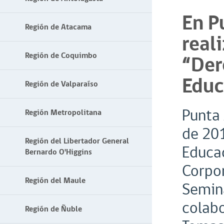
En P
Región de Atacama
real
Región de Coquimbo
“Der
Educ
Región de Valparaíso
Punta 
Región Metropolitana
de 201
Región del Libertador General
Educac
Bernardo O'Higgins
Corpor
Región del Maule
Semina
colabo
Región de Ñuble