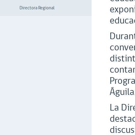
exponi
Directora Regional
educac
Durant
conver
distin
contan
Progra
Águila
La Dir
destac
discus