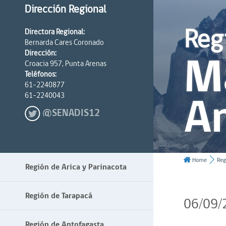
Dirección Regional
Reg
Directora Regional:
Bernarda Cares Coronado
Ma
Dirección:
Croacia 957, Punta Arenas
Teléfonos:
61-2240877
An
61-2240043
@SENADIS12
Home
Reg
Región de Arica y Parinacota
Región de Tarapacá
06/09/
Región de Antofagasta