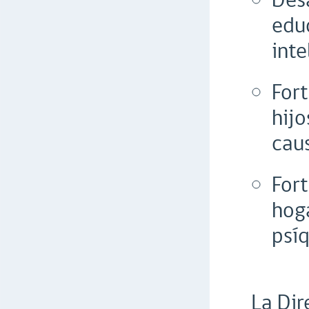
Desa
edu
inte
Fort
hijo
caus
Fort
hog
psíq
La Dir