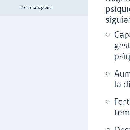
psíqui
Directora Regional
siguie
Capa
ges
psíq
Aum
la 
Fort
tem