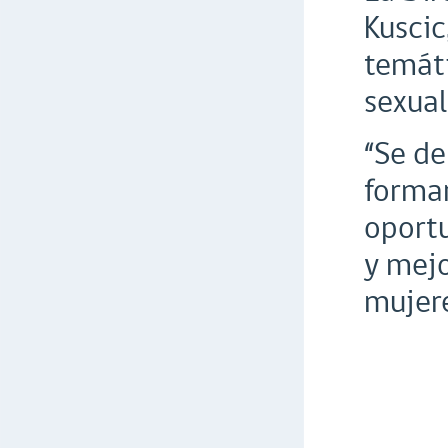
Kuscic
temáti
sexual
“Se de
formar
oportu
y mejo
mujere