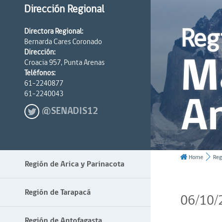
Dirección Regional
Reg
Directora Regional:
Bernarda Cares Coronado
Ma
Dirección:
Croacia 957, Punta Arenas
Teléfonos:
61-2240877
An
61-2240043
@SENADIS12
Home
Reg
Región de Arica y Parinacota
Región de Tarapacá
06/10/
Región de Antofagasta