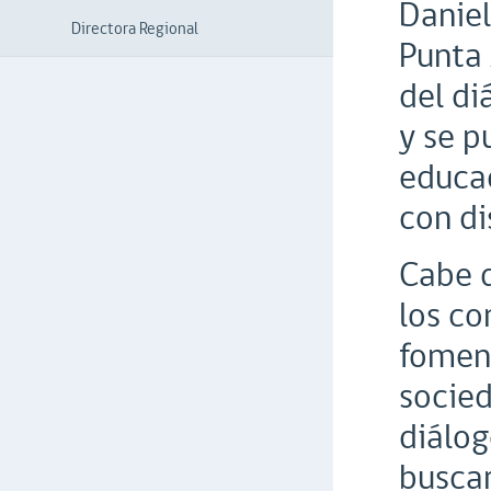
Daniel
Directora Regional
Punta 
del di
y se p
educac
con di
Cabe d
los co
foment
socied
diálog
buscar