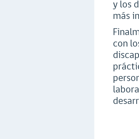
y los 
más in
Finalm
con lo
discap
prácti
person
labora
desarr