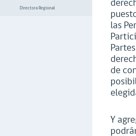
derech
Directora Regional
puesto
las Pe
Partic
Partes
derech
de con
posibi
elegid
Y agre
podrán