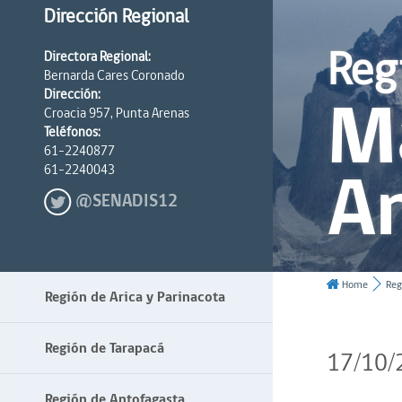
Dirección Regional
Reg
Directora Regional:
Bernarda Cares Coronado
Ma
Dirección:
Croacia 957, Punta Arenas
Teléfonos:
61-2240877
An
61-2240043
@SENADIS12
Home
Reg
Región de Arica y Parinacota
Región de Tarapacá
17/10/
Región de Antofagasta