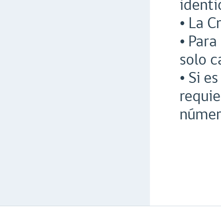
identi
• La C
• Para
solo c
• Si e
requie
número