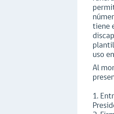
permit
número
tiene 
discap
planti
uso en
Al mom
presen
1. Ent
Presid