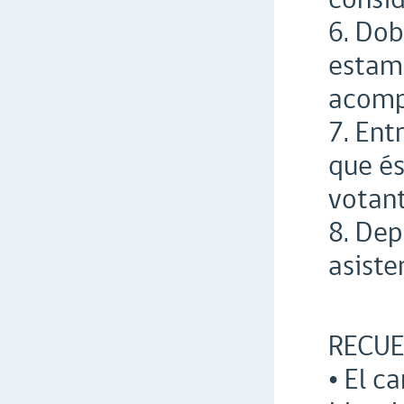
6. Dob
estamp
acomp
7. Ent
que és
votant
8. Dep
asiste
RECU
• El c