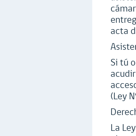
cámara
entreg
acta d
Asiste
Si tú 
acudir
acceso
(Ley N
Derech
La Ley