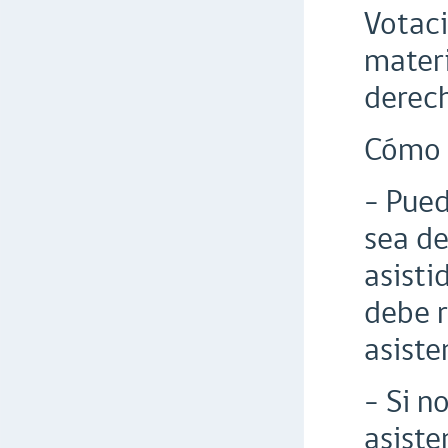
Votaci
materi
derec
Cómo e
- Pue
sea de
asisti
debe r
asiste
- Si n
asiste