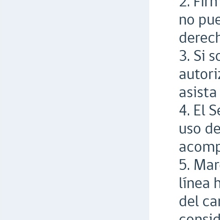
2. Fir
no pue
derec
3. Si 
autori
asista
4. El 
uso de
acomp
5. Mar
línea 
del ca
consid