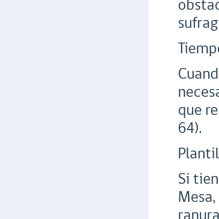
obstac
sufrag
Tiempo
Cuando
necesa
que re
64).
Planti
Si tie
Mesa, 
ranura