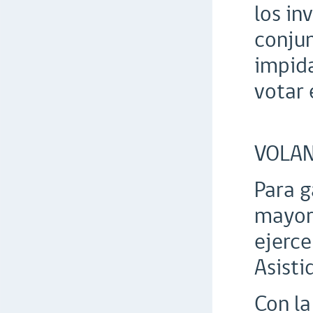
los in
conjun
impida
votar
VOLANT
Para g
mayore
ejerce
Asisti
Con la