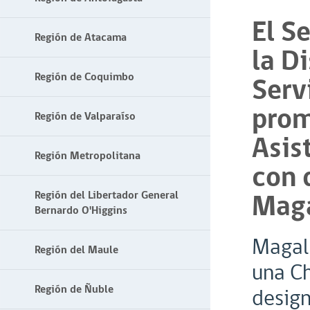
El S
Región de Atacama
la D
Región de Coquimbo
Serv
prom
Región de Valparaíso
Asis
Región Metropolitana
con 
Maga
Región del Libertador General
Bernardo O'Higgins
Magall
Región del Maule
una Ch
Región de Ñuble
design