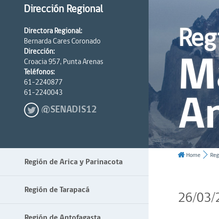
Dirección Regional
Reg
Directora Regional:
Bernarda Cares Coronado
Ma
Dirección:
Croacia 957, Punta Arenas
Teléfonos:
61-2240877
An
61-2240043
@SENADIS12
Home
Reg
Región de Arica y Parinacota
Región de Tarapacá
26/03/
Región de Antofagasta