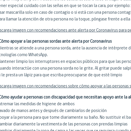
ener especial cuidado con las señas en que se tocan la cara, por ejemplo: 
sar mascarilla solo en caso de contagio o si está con una persona contagi
Para llamar la atención de otra persona no la toque, póngase frente a el
scarga imagen con recomendaciones ante alerta por Coronavirus para p
 Cómo apoyar a las personas sordas ante alerta por Coronavirus
Mientras se atiende a una persona sorda, ante la ausencia de intérprete 
cnologías como WhatsApp.
Mantener limpio los interruptores en espacios públicos para que las per
uando interactúe con una persona sorda no le grite. Al gritar puede salp
i le presta un lápiz para que escriba preocuparse de que esté limpio
scarga imagen con recomendaciones sobre cómo apoyar a las personas so
 Cómo ayudar a personas con discapacidad que necesitan apoyo ante la a
Extremar las medidas de higiene de ambos
Lavado de manos antes y después de cambiarlos de posición
Apoyar a la persona para que tome diariamente su baño. No sustituir el b
Cambiar diariamente la vestimenta de las personas con prendas limpias
Cambiar diariamente la ropa de cama o las veces que se requiera cuando s