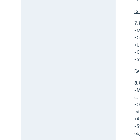
De
7.
• 
• 
• 
• C
• 
De
8.
• M
sa
• 
in
• 
• 
ob