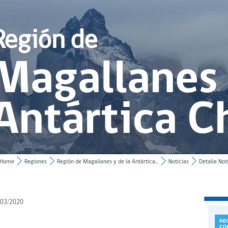
Región de
Magallanes 
Antártica C
Home
Regiones
Región de Magallanes y de la Antártica...
Noticias
Detalle Not
/03/2020