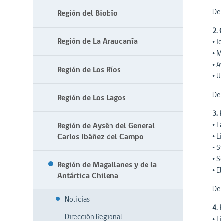
De
Región del Biobío
2.
Región de La Araucanía
• 
• M
• 
Región de Los Ríos
• U
De
Región de Los Lagos
3.
• 
Región de Aysén del General
Carlos Ibáñez del Campo
• L
• 
• 
Región de Magallanes y de la
• E
Antártica Chilena
De
Noticias
4.
Dirección Regional
• L