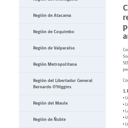
C
r
Región de Atacama
p
Región de Coquimbo
a
Región de Valparaíso
Con
Soc
SE
Región Metropolitana
pe
Región del Libertador General
Co
Bernardo O'Higgins
1.
• L
Región del Maule
• 
• 
• 
Región de Ñuble
• 