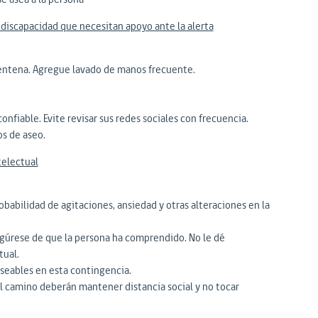
iscapacidad que necesitan apoyo ante la alerta
rentena. Agregue lavado de manos frecuente.
nfiable. Evite revisar sus redes sociales con frecuencia.
os de aseo.
telectual
obabilidad de agitaciones, ansiedad y otras alteraciones en la
egúrese de que la persona ha comprendido. No le dé
tual.
eseables en esta contingencia.
 el camino deberán mantener distancia social y no tocar
.