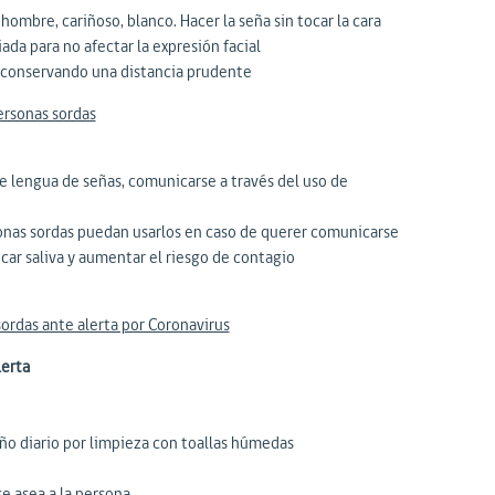
hombre, cariñoso, blanco. Hacer la seña sin tocar la cara
ada para no afectar la expresión facial
la conservando una distancia prudente
ersonas sordas
de lengua de señas, comunicarse a través del uso de
sonas sordas puedan usarlos en caso de querer comunicarse
icar saliva y aumentar el riesgo de contagio
rdas ante alerta por Coronavirus
lerta
año diario por limpieza con toallas húmedas
e asea a la persona