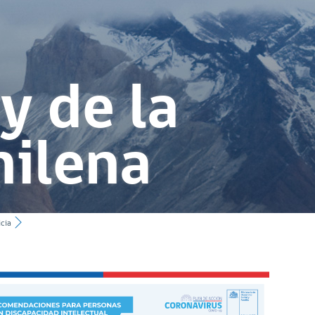
y de la
hilena
icia