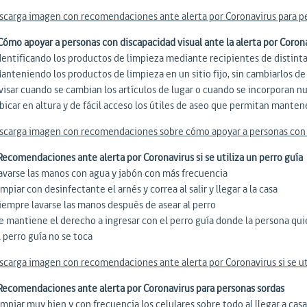
scarga imagen con recomendaciones ante alerta por Coronavirus para pe
 Cómo apoyar a personas con discapacidad visual ante la alerta por Coron
Identificando los productos de limpieza mediante recipientes de distint
anteniendo los productos de limpieza en un sitio fijo, sin cambiarlos de
Avisar cuando se cambian los artículos de lugar o cuando se incorporan 
bicar en altura y de fácil acceso los útiles de aseo que permitan manten
scarga imagen con recomendaciones sobre cómo apoyar a personas con di
 Recomendaciones ante alerta por Coronavirus si se utiliza un perro guía
Lavarse las manos con agua y jabón con más frecuencia
impiar con desinfectante el arnés y correa al salir y llegar a la casa
Siempre lavarse las manos después de asear al perro
Se mantiene el derecho a ingresar con el perro guía donde la persona qui
l perro guía no se toca
scarga imagen con recomendaciones ante alerta por Coronavirus si se ut
 Recomendaciones ante alerta por Coronavirus para personas sordas
impiar muy bien y con frecuencia los celulares sobre todo al llegar a casa