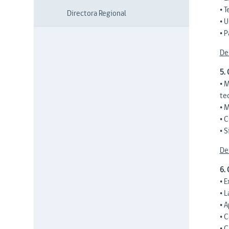
• T
Directora Regional
• U
• 
De
5.
• 
te
• 
• C
• S
De
6.
• 
• 
• 
• 
• 