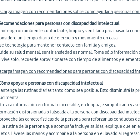
scarga imagen con recomendaciones sobre cómo ayudar a personas con d
 Recomendaciones para personas con discapacidad intelectual
Mantenga un ambiente confortable, limpio y ventilado para pasar la cua
Considere un tiempo diario de ejercicio y movimiento en casa.
Use tecnología para mantener contacto con familia y amigos.
uide su salud mental, sentir ansiedad es normal. Tome sólo información co
Si vive solo, recuerde aprovisionarse con tiempo de alimentos y element
scarga imagen con recomendaciones para personas con discapacidad in
 Cómo apoyar a personas con discapacidad intelectual
antenga las rutinas diarias tanto como sea posible. Esto disminuirá la pr
lud mental.
Ofrezca información en formato accesible, en lenguaje simplificado y as
formación distorsionada o falseada a la persona con discapacidad intelec
Aproveche las características de la persona para reforzar las conductas d
Si la rutina de la persona que acompaña incluye salidas, explique que en
jetos. Lávese las manos y acompañe a la persona en el lavado al regresar