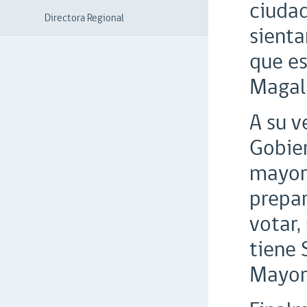
ciudad
Directora Regional
sienta
que es
Magall
A su v
Gobier
mayor
prepar
votar,
tiene 
Mayor 