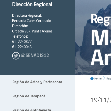
Dirección Regional
Reg
Directora Regional:
Bernarda Cares Coronado
Ma
Dirección:
Croacia 957, Punta Arenas
Teléfonos:
61-2240877
An
61-2240043
@SENADIS12
Home
Reg
Región de Arica y Parinacota
Región de Tarapacá
19/11/
Región de Antofagasta