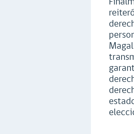
Finalm
reiter
derech
person
Magal
transm
garant
derech
derech
estado
elecci