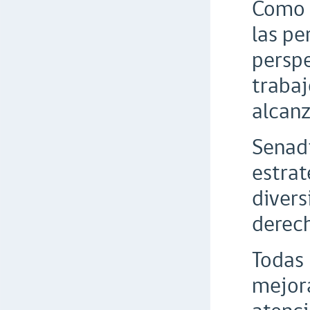
Como s
las pe
perspe
trabaj
alcanz
Senadi
estrat
divers
derech
Todas 
mejora