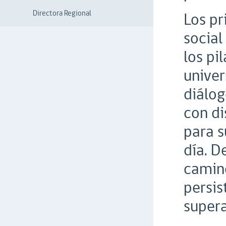
Directora Regional
Los pr
social
los pi
univer
diálog
con di
para s
día. D
camino
persis
supera