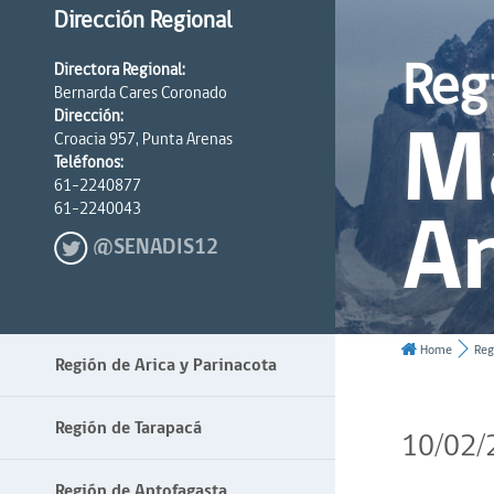
Dirección Regional
Reg
Directora Regional:
Bernarda Cares Coronado
Ma
Dirección:
Croacia 957, Punta Arenas
Teléfonos:
61-2240877
An
61-2240043
@SENADIS12
Home
Reg
Región de Arica y Parinacota
Región de Tarapacá
10/02/
Región de Antofagasta