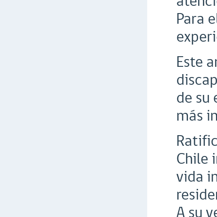
atenci
Para e
experi
Este a
discap
de su 
más in
Ratif
Chile 
vida i
reside
A su v