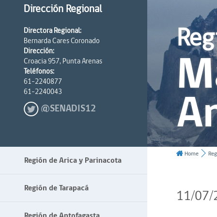
Dirección Regional
Reg
Directora Regional:
Bernarda Cares Coronado
Ma
Dirección:
Croacia 957, Punta Arenas
Teléfonos:
61-2240877
An
61-2240043
@SENADIS12
Home
Reg
Región de Arica y Parinacota
Región de Tarapacá
11/07/
Región de Antofagasta