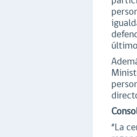
parti
person
iguald
defend
último
Además
Minist
person
direct
Consol
“La ce