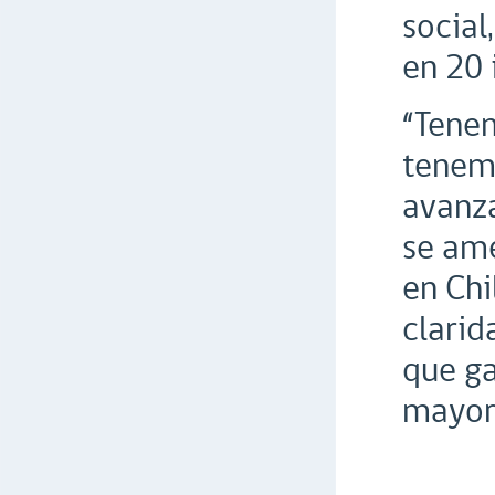
social
en 20 
“Tenem
tenemo
avanz
se ame
en Chi
clarid
que ga
mayore