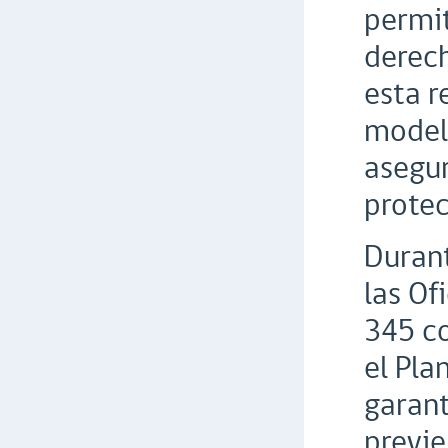
permit
derech
esta r
modelo
asegur
protec
Durant
las Of
345 co
el Pla
garant
previe