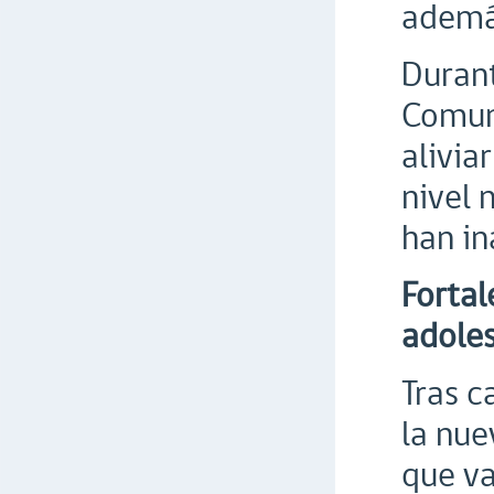
además
Durant
Comun
alivia
nivel 
han in
Fortal
adole
Tras c
la nue
que va