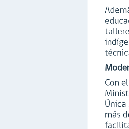
Además
educac
taller
indíge
técnic
Moder
Con el
Minist
Única 
más de
facili