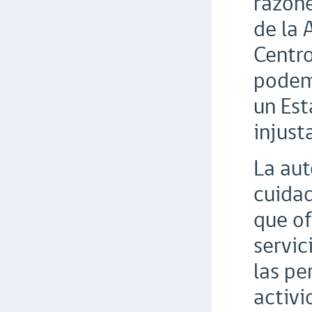
razone
de la 
Centro
podemo
un Est
injust
La aut
cuidad
que of
servic
las pe
activi