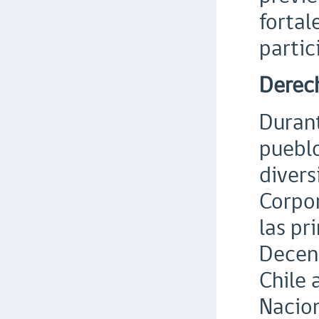
fortal
partic
Derech
Durant
pueblo
divers
Corpor
las pr
Decena
Chile 
Nacio