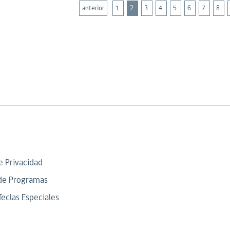
anterior
1
2
3
4
5
6
7
8
de Privacidad
de Programas
Teclas Especiales