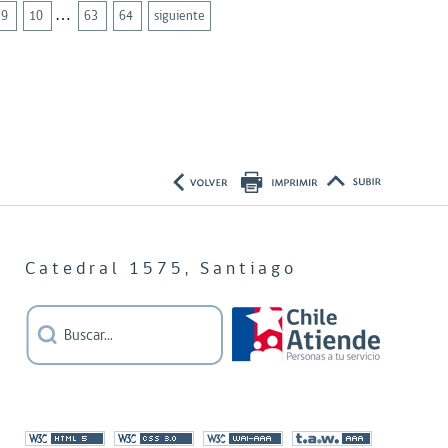
…
9
10
63
64
siguiente
Catedral 1575, Santiago