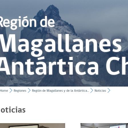
Región de
Magallanes 
Antártica C
Home
Regiones
Región de Magallanes y de la Antártica...
Noticias
oticias