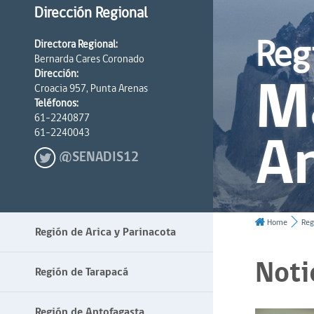
Dirección Regional
Reg
Directora Regional:
Bernarda Cares Coronado
Ma
Dirección:
Croacia 957, Punta Arenas
Teléfonos:
61-2240877
An
61-2240043
@SENADIS12
Home
Reg
Región de Arica y Parinacota
Noti
Región de Tarapacá
Región de Antofagasta